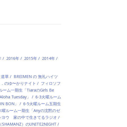
年
2016年
2015年
2014年
、道草
BREIMEN の 無礼ハイツ
ド．のゆ〜かりナイト
フィロソフ
ルーム一期生「TiaraのGirls Be
ha Tuesday」
6-3火曜ルーム
BON BON」
6-5火曜ルーム五期生
1木曜ルーム一期生「Anyの沈黙のゼ
カハシヨウ 家の中で生きてるラジオ
（SHAMANZ）のUNITE2NIGHT