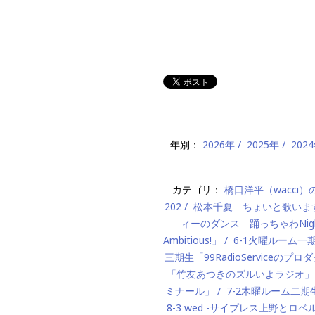
年別：
2026年
2025年
202
カテゴリ：
橋口洋平（wacci
202
松本千夏 ちょいと歌いま
ィーのダンス 踊っちゃわNigh
Ambitious!」
6-1火曜ルーム
三期生「99RadioServiceのプ
「竹友あつきのズルいよラジオ」
ミナール」
7-2木曜ルーム二期生「M
8-3 wed -サイプレス上野とロベ