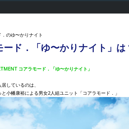
ド．のゆ〜かりナイト
モード．「ゆ〜かりナイト」は
APARTMENT コアラモード．「ゆ〜かりナイト」
入居しているのは、
ゅと小幡康裕による男女2人組ユニット「コアラモード．」