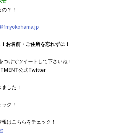
R☆
るの？！
a@fmyokohama.jp
も！お名前・ご住所を忘れずに！
ジ」をつけてツイートして下さいね！
RTMENT公式Twitter
きました！
ェック！
情報はこちらをチェック！
et