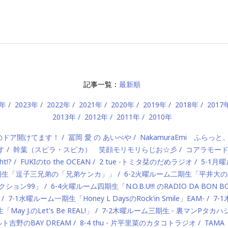
記事一覧：
最新順
4年
2023年
2022年
2021年
2020年
2019年
2018年
2017
2013年
2012年
2011年
2010年
）のドア開けてます！
冨岡 愛 の あいべや
NakamuraEmi ふらっと
す
幹葉（スピラ・スピカ） 笑顔モリモリらじお☆彡
コアラモー
t!?
FUKIのto the OCEAN
2 tue -トミタ栞のだめラジオ
5-1月曜
一期生「逗子三兄弟の「兄弟ケンカ」」
6-2火曜ルーム二期生「平井大のAlo
ロダクション99」
6-4火曜ルーム四期生「N.O.B.U!!! のRADIO DA BON 
7-1水曜ルーム一期生「Honey L DaysのRock'in Smile」EAM-
7-
ay J.のLet's Be REAL!」
7-2木曜ルーム三期生 - 裏マンPタ
ルト吉野のBAY DREAM
8-4 thu - 片平里菜のカタコトラジオ
TAMA