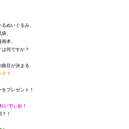
」
いるぬいぐるみ、
紙袋、
漫画本、
ノは何ですか？
の曲目が決まる
ード？
！
ーをプレゼント！
Eれいでぃお！
開？！