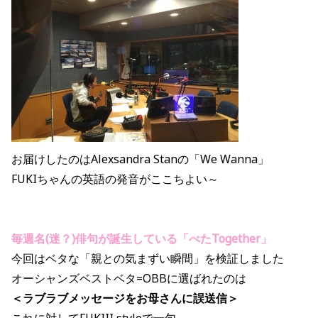
お届けしたのは
Alexsandra Stan
の「We Wanna」
FUKIちゃんの英語の発音がここちよい～
毎週名
(
迷？)俳句が誕生している「べたTogether」
今回はベタな「親との気まずい瞬間」を検証しました
オーシャンズベストベタ=OBBに選ばれたのは
＜ラブラブメッセージをお母さんに誤送信＞
これに対してFUKIII styleで一句