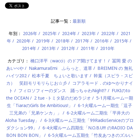
記事一覧：
最新順
年別：
2026年
2025年
2024年
2023年
2022年
2021
年
2020年
2019年
2018年
2017年
2016年
2015年
2014年
2013年
2012年
2011年
2010年
カテゴリ：
橋口洋平（wacci）のドア開けてます！
冨岡 愛 の
あいべや
NakamuraEmi ふらっと、道草
BREIMEN の 無礼
ハイツ202
松本千夏 ちょいと歌います
幹葉（スピラ・スピ
カ） 笑顔モリモリらじお☆彡
コアラモード．のゆ〜かりナイ
ト
フィロソフィーのダンス 踊っちゃわNight!?
FUKIのto
the OCEAN
2 tue -トミタ栞のだめラジオ
5-1月曜ルーム一期
生「TiaraのGirls Be Ambitious!」
6-1火曜ルーム一期生「逗子
三兄弟の「兄弟ケンカ」」
6-2火曜ルーム二期生「平井大の
Aloha Tuesday」
6-3火曜ルーム三期生「99RadioServiceのプロ
ダクション99」
6-4火曜ルーム四期生「N.O.B.U!!! のRADIO DA
BON BON BON」
6-5火曜ルーム五期生「竹友あつきのズルい