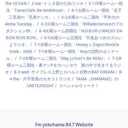
the OCEAN
2 tue -トミタ栞のだめラジオ
5-1月曜ルーム一期
生「TiaraのGirls Be Ambitious!」
6-1火曜ルーム一期生「逗子
三兄弟の「兄弟ケンカ」」
6-2火曜ルーム二期生「平井大の
Aloha Tuesday」
6-3火曜ルーム三期生「99RadioServiceのプロ
ダクション99」
6-4火曜ルーム四期生「N.O.B.U!!! のRADIO DA
BON BON BON」
6-5火曜ルーム五期生「竹友あつきのズルい
よラジオ」
7-1水曜ルーム一期生「Honey L DaysのRock'in
Smile」EAM-
7-1木曜ルーム一期生「Anyの沈黙のゼミナー
ル」
7-2木曜ルーム二期生「May J.のLet's Be REAL!」
7-2木
曜ルーム三期生 - 裏マンPタカハシヨウ 家の中で生きてるラジ
オ
8-3 wed -サイプレス上野とロベルト吉野のBAY DREAM
8-
4 thu - 片平里菜のカタコトラジオ
TAMA（SHAMANZ）の
UNITE2NIGHT
スペシャルウィーク！
Fm yokohama 84.7 Website