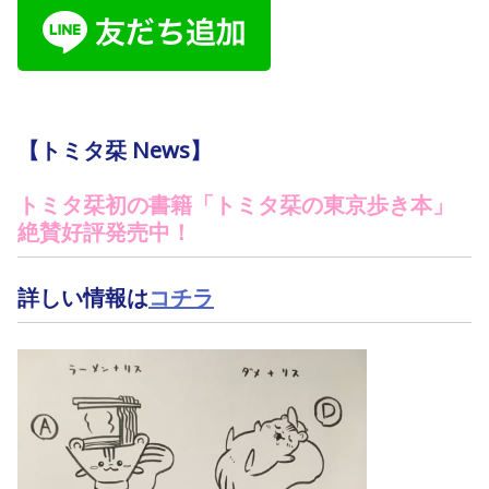
【トミタ栞 News】
トミタ栞初の書籍「トミタ栞の東京歩き本」
絶賛好評発売中！
詳しい情報は
コチラ