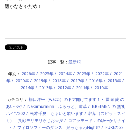
聴かなきゃだめ！
記事一覧：
最新順
年別：
2026年
2025年
2024年
2023年
2022年
2021
年
2020年
2019年
2018年
2017年
2016年
2015年
2014年
2013年
2012年
2011年
2010年
カテゴリ：
橋口洋平（wacci）のドア開けてます！
冨岡 愛 の
あいべや
NakamuraEmi ふらっと、道草
BREIMEN の 無礼
ハイツ202
松本千夏 ちょいと歌います
幹葉（スピラ・スピ
カ） 笑顔モリモリらじお☆彡
コアラモード．のゆ〜かりナイ
ト
フィロソフィーのダンス 踊っちゃわNight!?
FUKIのto