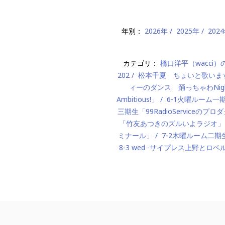
年別：
2026年
2025年
202
カテゴリ：
橋口洋平（wacci
202
松本千夏 ちょいと歌いま
ィーのダンス 踊っちゃわNigh
Ambitious!」
6-1火曜ルーム
三期生「99RadioServiceのプ
「竹友あつきのズルいよラジオ」
ミナール」
7-2木曜ルーム二期生「M
8-3 wed -サイプレス上野とロベ