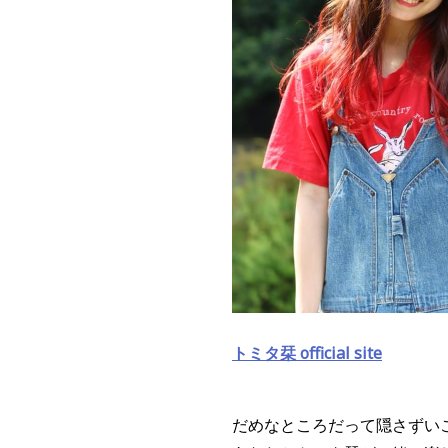
トミタ栞 official site
だめなところだって隠さずい