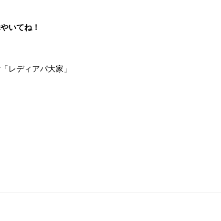
つぶやいてね！
er「レディアパ大家」