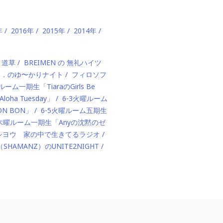
年
2016年
2015年
2014年
、道草
BREIMEN の 無礼ハイツ
ド．のゆ〜かりナイト
フィロソフ
ルーム一期生「TiaraのGirls Be
ha Tuesday」
6-3火曜ルーム
BON BON」
6-5火曜ルーム五期生
1木曜ルーム一期生「Anyの沈黙のゼ
カハシヨウ 家の中で生きてるラジオ
（SHAMANZ）のUNITE2NIGHT