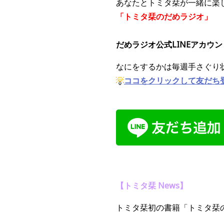
あなたとトミタ栞が一緒に楽
「トミタ栞のだめラジオ」
だめラジオ公式LINEアカウ
なにをするかは毎週手さぐり
ココをクリックして友だち
【トミタ栞 News】
トミタ栞初の書籍「トミタ栞