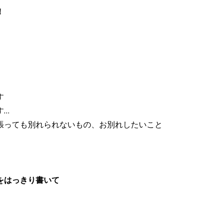
！
す
す…
張っても別れられないもの、お別れしたいこと
をはっきり書いて