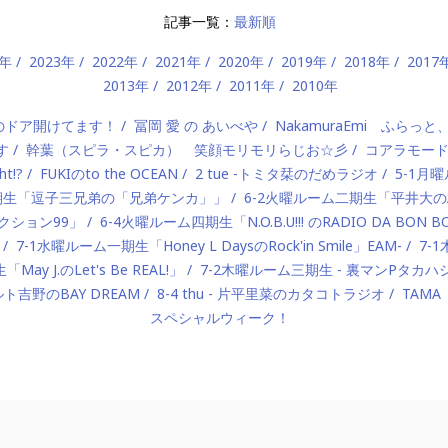
記事一覧：
最新順
4年
2023年
2022年
2021年
2020年
2019年
2018年
2017
2013年
2012年
2011年
2010年
）のドア開けてます！
冨岡 愛 の あいべや
NakamuraEmi ふらっと
す
幹葉（スピラ・スピカ） 笑顔モリモリらじお☆彡
コアラモー
t!?
FUKIのto the OCEAN
2 tue -トミタ栞のだめラジオ
5-1月曜
一期生「逗子三兄弟の「兄弟ケンカ」」
6-2火曜ルーム二期生「平井大のAlo
ロダクション99」
6-4火曜ルーム四期生「N.O.B.U!!! のRADIO DA BON 
7-1水曜ルーム一期生「Honey L DaysのRock'in Smile」EAM-
7-
ay J.のLet's Be REAL!」
7-2木曜ルーム三期生 - 裏マンPタ
ルト吉野のBAY DREAM
8-4 thu - 片平里菜のカタコトラジオ
TAMA
スペシャルウィーク！