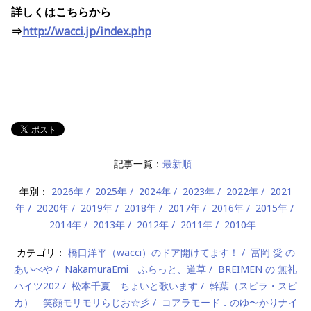
詳しくはこちらから
⇒
http://wacci.jp/index.php
記事一覧：
最新順
年別：
2026年
2025年
2024年
2023年
2022年
2021
年
2020年
2019年
2018年
2017年
2016年
2015年
2014年
2013年
2012年
2011年
2010年
カテゴリ：
橋口洋平（wacci）のドア開けてます！
冨岡 愛 の
あいべや
NakamuraEmi ふらっと、道草
BREIMEN の 無礼
ハイツ202
松本千夏 ちょいと歌います
幹葉（スピラ・スピ
カ） 笑顔モリモリらじお☆彡
コアラモード．のゆ〜かりナイ