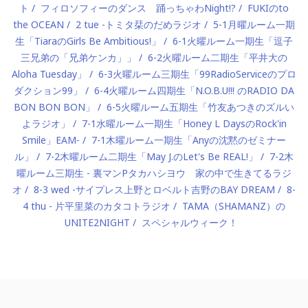
ト
フィロソフィーのダンス 踊っちゃわNight!?
FUKIのto
the OCEAN
2 tue -トミタ栞のだめラジオ
5-1月曜ルーム一期
生「TiaraのGirls Be Ambitious!」
6-1火曜ルーム一期生「逗子
三兄弟の「兄弟ケンカ」」
6-2火曜ルーム二期生「平井大の
Aloha Tuesday」
6-3火曜ルーム三期生「99RadioServiceのプロ
ダクション99」
6-4火曜ルーム四期生「N.O.B.U!!! のRADIO DA
BON BON BON」
6-5火曜ルーム五期生「竹友あつきのズルい
よラジオ」
7-1水曜ルーム一期生「Honey L DaysのRock'in
Smile」EAM-
7-1木曜ルーム一期生「Anyの沈黙のゼミナー
ル」
7-2木曜ルーム二期生「May J.のLet's Be REAL!」
7-2木
曜ルーム三期生 - 裏マンPタカハシヨウ 家の中で生きてるラジ
オ
8-3 wed -サイプレス上野とロベルト吉野のBAY DREAM
8-
4 thu - 片平里菜のカタコトラジオ
TAMA（SHAMANZ）の
UNITE2NIGHT
スペシャルウィーク！