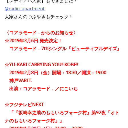
【レディアパ大家】もできました！
@radio_apartment
大家さんのつぶやきもチェック！
〈コアラモード．からのお知らせ〉
☆2019年3月6日 発売決定！
コアラモード．7thシングル『ビューティフルデイズ』
☆YU-KARI CARRYING YOU!! KOBE!!
2019年2月8日（金）開場：18:30／開演：19:00
神戸VARIT.
出演：コアラモード．／にこいち
☆フジテレビNEXT
「『坂崎幸之助のももいろフォーク村』第92夜「オト
ナのももいろフォーク村」」