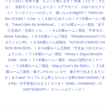
ハイツ202
松本千夏 ちょいと歌います
幹葉（スピラ・スピ
カ） 笑顔モリモリらじお☆彡
コアラモード．のゆ〜かりナイ
ト
フィロソフィーのダンス 踊っちゃわNight!?
FUKIのto
the OCEAN
2 tue -トミタ栞のだめラジオ
5-1月曜ルーム一期
生「TiaraのGirls Be Ambitious!」
6-1火曜ルーム一期生「逗子
三兄弟の「兄弟ケンカ」」
6-2火曜ルーム二期生「平井大の
Aloha Tuesday」
6-3火曜ルーム三期生「99RadioServiceのプロ
ダクション99」
6-4火曜ルーム四期生「N.O.B.U!!! のRADIO DA
BON BON BON」
6-5火曜ルーム五期生「竹友あつきのズルい
よラジオ」
7-1水曜ルーム一期生「Honey L DaysのRock'in
Smile」EAM-
7-1木曜ルーム一期生「Anyの沈黙のゼミナー
ル」
7-2木曜ルーム二期生「May J.のLet's Be REAL!」
7-2木
曜ルーム三期生 - 裏マンPタカハシヨウ 家の中で生きてるラジ
オ
8-3 wed -サイプレス上野とロベルト吉野のBAY DREAM
8-
4 thu - 片平里菜のカタコトラジオ
TAMA（SHAMANZ）の
UNITE2NIGHT
スペシャルウィーク！