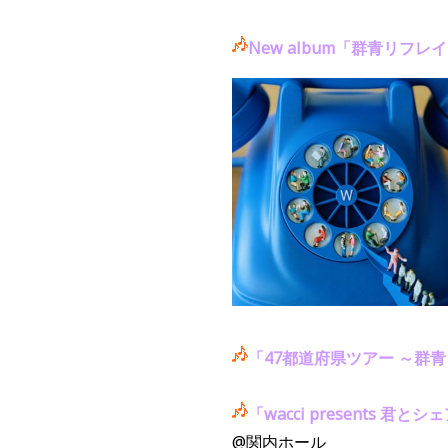
New album「群青リフ
「47都道府県ツアー ～群
「wacci presents 君と
@関内ホール