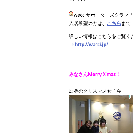
wacciサポーターズクラ
入居希望の方は
、
こちら
まで
詳しい情報はこちらをご覧く
⇒ http://wacci.jp/
みなさんMerry X'mas！
屈辱のクリスマス女子会