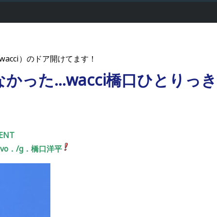
wacci）のドア開けてます！
かった…wacci橋口ひとりっ
ENT
のvo．/g．橋口洋平