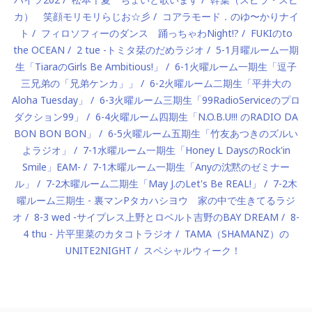
カ） 笑顔モリモリらじお☆彡
コアラモード．のゆ〜かりナイ
ト
フィロソフィーのダンス 踊っちゃわNight!?
FUKIのto
the OCEAN
2 tue -トミタ栞のだめラジオ
5-1月曜ルーム一期
生「TiaraのGirls Be Ambitious!」
6-1火曜ルーム一期生「逗子
三兄弟の「兄弟ケンカ」」
6-2火曜ルーム二期生「平井大の
Aloha Tuesday」
6-3火曜ルーム三期生「99RadioServiceのプロ
ダクション99」
6-4火曜ルーム四期生「N.O.B.U!!! のRADIO DA
BON BON BON」
6-5火曜ルーム五期生「竹友あつきのズルい
よラジオ」
7-1水曜ルーム一期生「Honey L DaysのRock'in
Smile」EAM-
7-1木曜ルーム一期生「Anyの沈黙のゼミナー
ル」
7-2木曜ルーム二期生「May J.のLet's Be REAL!」
7-2木
曜ルーム三期生 - 裏マンPタカハシヨウ 家の中で生きてるラジ
オ
8-3 wed -サイプレス上野とロベルト吉野のBAY DREAM
8-
4 thu - 片平里菜のカタコトラジオ
TAMA（SHAMANZ）の
UNITE2NIGHT
スペシャルウィーク！