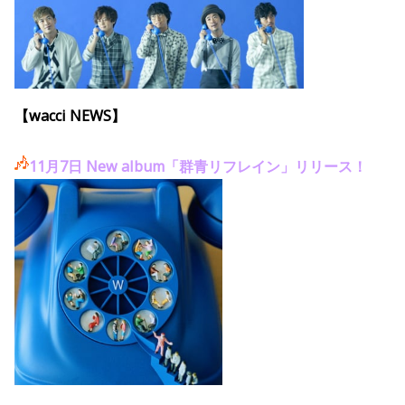
【wacci NEWS】
11月7日 New album「群青リフレイン」リリース！