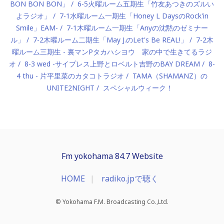
BON BON BON」
6-5火曜ルーム五期生「竹友あつきのズルい
よラジオ」
7-1水曜ルーム一期生「Honey L DaysのRock'in
Smile」EAM-
7-1木曜ルーム一期生「Anyの沈黙のゼミナー
ル」
7-2木曜ルーム二期生「May J.のLet's Be REAL!」
7-2木
曜ルーム三期生 - 裏マンPタカハシヨウ 家の中で生きてるラジ
オ
8-3 wed -サイプレス上野とロベルト吉野のBAY DREAM
8-
4 thu - 片平里菜のカタコトラジオ
TAMA（SHAMANZ）の
UNITE2NIGHT
スペシャルウィーク！
Fm yokohama 84.7 Website
HOME
radiko.jpで聴く
© Yokohama F.M. Broadcasting Co.,Ltd.