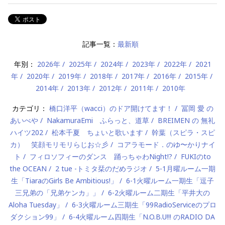
記事一覧：
最新順
年別：
2026年
2025年
2024年
2023年
2022年
2021
年
2020年
2019年
2018年
2017年
2016年
2015年
2014年
2013年
2012年
2011年
2010年
カテゴリ：
橋口洋平（wacci）のドア開けてます！
冨岡 愛 の
あいべや
NakamuraEmi ふらっと、道草
BREIMEN の 無礼
ハイツ202
松本千夏 ちょいと歌います
幹葉（スピラ・スピ
カ） 笑顔モリモリらじお☆彡
コアラモード．のゆ〜かりナイ
ト
フィロソフィーのダンス 踊っちゃわNight!?
FUKIのto
the OCEAN
2 tue -トミタ栞のだめラジオ
5-1月曜ルーム一期
生「TiaraのGirls Be Ambitious!」
6-1火曜ルーム一期生「逗子
三兄弟の「兄弟ケンカ」」
6-2火曜ルーム二期生「平井大の
Aloha Tuesday」
6-3火曜ルーム三期生「99RadioServiceのプロ
ダクション99」
6-4火曜ルーム四期生「N.O.B.U!!! のRADIO DA