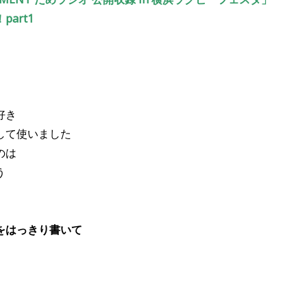
art1
好き
して使いました
のは
う
をはっきり書いて