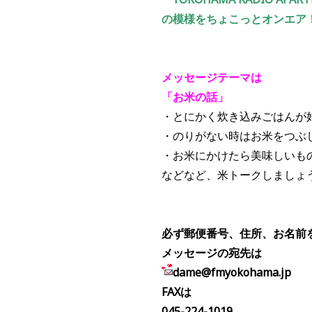
の模様をちょこっとオンエア！p
メッセージテーマは
「お米の話」
・とにかく炊き込みごはんが
・のりがない時はお米をつぶ
・お米にかけたら美味しいも
などなど、米トークしましょ
必ず郵便番号、住所、お名前
メッセージの宛先は
dame@fmyokohama.jp
FAXは
045-224-1019