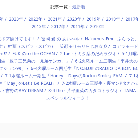
記事一覧：
最新順
4年
2023年
2022年
2021年
2020年
2019年
2018年
2017
2013年
2012年
2011年
2010年
）のドア開けてます！
冨岡 愛 の あいべや
NakamuraEmi ふらっと
す
幹葉（スピラ・スピカ） 笑顔モリモリらじお☆彡
コアラモー
t!?
FUKIのto the OCEAN
2 tue -トミタ栞のだめラジオ
5-1月曜
一期生「逗子三兄弟の「兄弟ケンカ」」
6-2火曜ルーム二期生「平井大のAlo
ロダクション99」
6-4火曜ルーム四期生「N.O.B.U!!! のRADIO DA BON 
7-1水曜ルーム一期生「Honey L DaysのRock'in Smile」EAM-
7-
ay J.のLet's Be REAL!」
7-2木曜ルーム三期生 - 裏マンPタ
ルト吉野のBAY DREAM
8-4 thu - 片平里菜のカタコトラジオ
TAMA
スペシャルウィーク！