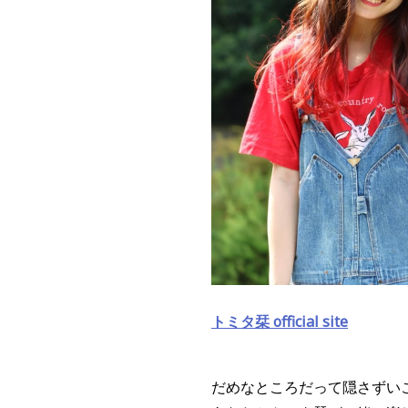
トミタ栞 official site
だめなところだって隠さずい