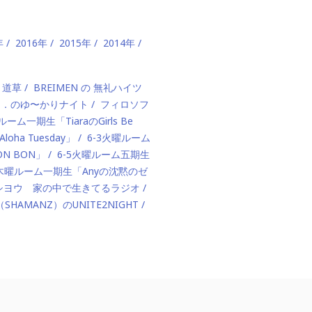
年
2016年
2015年
2014年
、道草
BREIMEN の 無礼ハイツ
ド．のゆ〜かりナイト
フィロソフ
ルーム一期生「TiaraのGirls Be
ha Tuesday」
6-3火曜ルーム
BON BON」
6-5火曜ルーム五期生
1木曜ルーム一期生「Anyの沈黙のゼ
カハシヨウ 家の中で生きてるラジオ
（SHAMANZ）のUNITE2NIGHT