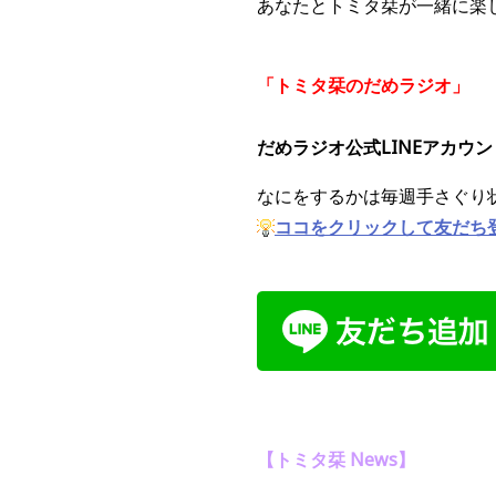
あなたとトミタ栞が一緒に楽
「トミタ栞のだめラジオ」
だめラジオ公式LINEアカウ
なにをするかは毎週手さぐり
ココをクリックして友だち
【トミタ栞 News】