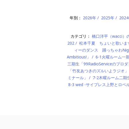
年別：
2026年
2025年
202
カテゴリ：
橋口洋平（wacci
202
松本千夏 ちょいと歌いま
ィーのダンス 踊っちゃわNigh
Ambitious!」
6-1火曜ルーム
三期生「99RadioServiceのプ
「竹友あつきのズルいよラジオ」
ミナール」
7-2木曜ルーム二期生「M
8-3 wed -サイプレス上野とロベ