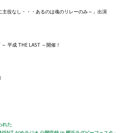
に主役なし・・・あるのは魂のリレーのみ～」出演
 平成 THE LAST ～開催！
！
われた
PARTMENT だめラジオ 公開収録 in 横浜ラグビーフェスタ」