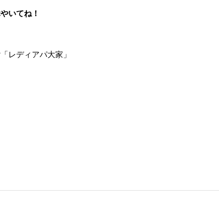
つぶやいてね！
er「レディアパ大家」