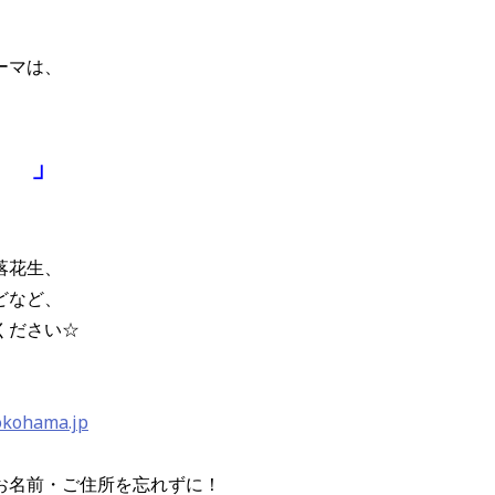
ーマは、
！ 」
落花生、
どなど、
ください☆
okohama.jp
お名前・ご住所を忘れずに！