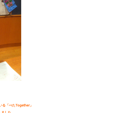
「べたTogether」
しました