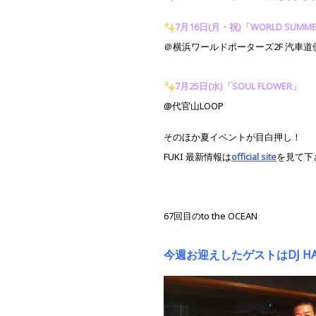
7月16日(月・祝)「WORLD SUMM
＠横浜ワールドポーターズ2F 汽車道
7月25日(水)「SOUL FLOWER」
@代官山LOOP
そのほか夏イベントが目白押し！
FUKI 最新情報は
official site
を見て下
67回目のto the OCEAN
今週お迎えしたゲストはDJ HA