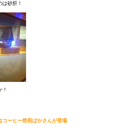
のは砂肝！
か！
はコーヒー焙煎ばかさんが登場