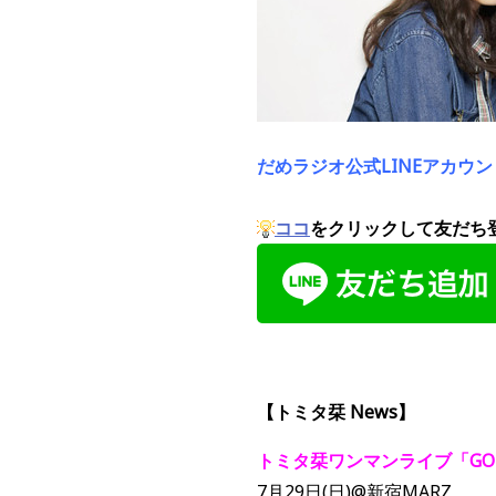
だ
めラジオ公式LINEアカウ
ココ
をクリックして友だち
【トミタ栞 News】
トミタ栞ワンマンライブ「GO
7月29日(日)@新宿MARZ