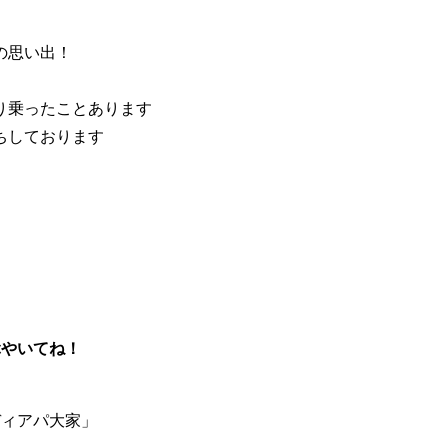
の思い出！
り乗ったことあります
ちしております
つぶやいてね！
レディアパ大家」