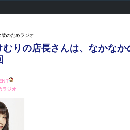
トミタ栞のだめラジオ
けむりの店長さんは、なかなか
回
ENT
めラジオ