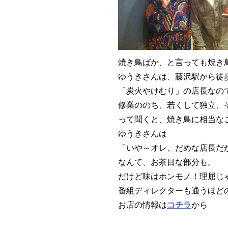
焼き鳥ばか、と言っても焼き
ゆうきさんは、藤沢駅から徒
「炭火やけむり」の店長なの
修業ののち、若くして独立、
って聞くと、焼き鳥に相当な
ゆうきさんは
「いや～オレ、だめな店長だ
なんて、お茶目な部分も。
だけど味はホンモノ！理屈じ
番組ディレクターも通うほどの
お店の情報は
コチラ
から