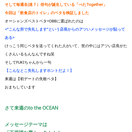
そして毎週名(迷？）俳句が誕生している「べたTogether」
今回は「飲食店のトイレ」のベタを検証しました
オーシャンズベストベタ=OBBに選ばれたのは
<“こんな所で失礼します”という店長からのアツいメッセージが貼って
ある>
けっこう同じベタを送ってくれた人がいて、世の中にはアツい店長がた
くさんいるもんなんですね笑
そしてFUKIちゃんから一句
【こんなとこ失礼しますホントだよ！】
来週は【初デートの失敗ベタ】
おまちしています
さて来週のto the OCEAN
メッセージテーマは