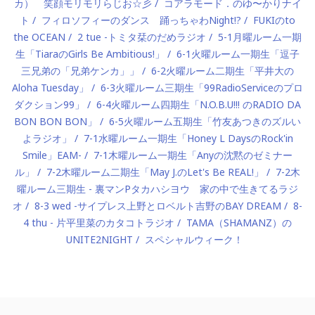
カ） 笑顔モリモリらじお☆彡
コアラモード．のゆ〜かりナイ
ト
フィロソフィーのダンス 踊っちゃわNight!?
FUKIのto
the OCEAN
2 tue -トミタ栞のだめラジオ
5-1月曜ルーム一期
生「TiaraのGirls Be Ambitious!」
6-1火曜ルーム一期生「逗子
三兄弟の「兄弟ケンカ」」
6-2火曜ルーム二期生「平井大の
Aloha Tuesday」
6-3火曜ルーム三期生「99RadioServiceのプロ
ダクション99」
6-4火曜ルーム四期生「N.O.B.U!!! のRADIO DA
BON BON BON」
6-5火曜ルーム五期生「竹友あつきのズルい
よラジオ」
7-1水曜ルーム一期生「Honey L DaysのRock'in
Smile」EAM-
7-1木曜ルーム一期生「Anyの沈黙のゼミナー
ル」
7-2木曜ルーム二期生「May J.のLet's Be REAL!」
7-2木
曜ルーム三期生 - 裏マンPタカハシヨウ 家の中で生きてるラジ
オ
8-3 wed -サイプレス上野とロベルト吉野のBAY DREAM
8-
4 thu - 片平里菜のカタコトラジオ
TAMA（SHAMANZ）の
UNITE2NIGHT
スペシャルウィーク！