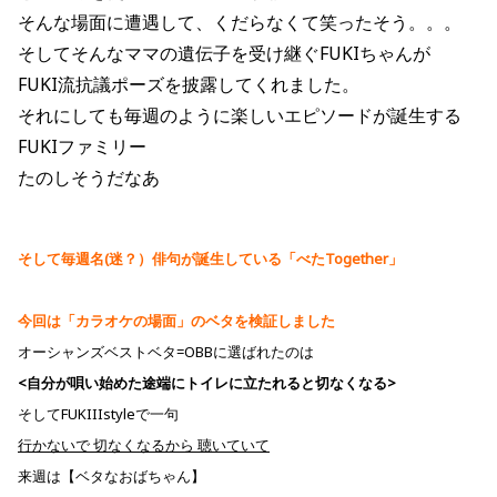
そんな場面に遭遇して、くだらなくて笑ったそう。。。
そしてそんなママの遺伝子を受け継ぐFUKIちゃんが
FUKI流抗議ポーズを披露してくれました。
それにしても毎週のように楽しいエピソードが誕生する
FUKIファミリー
たのしそうだなあ
そして毎週名(迷？）俳句が誕生している「べたTogether」
今回は「カラオケの場面」のベタを検証しました
オーシャンズベストベタ=OBBに選ばれたのは
<自分が唄い始めた途端にトイレに立たれると切なくなる>
そしてFUKIIIstyleで一句
行かないで 切なくなるから 聴いていて
来週は【ベタなおばちゃん】