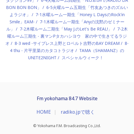
ダクション99」
6-4火曜ルーム四期生「N.O.B.U!!! のRADIO DA
BON BON BON」
6-5火曜ルーム五期生「竹友あつきのズルい
よラジオ」
7-1水曜ルーム一期生「Honey L DaysのRock'in
Smile」EAM-
7-1木曜ルーム一期生「Anyの沈黙のゼミナー
ル」
7-2木曜ルーム二期生「May J.のLet's Be REAL!」
7-2木
曜ルーム三期生 - 裏マンPタカハシヨウ 家の中で生きてるラジ
オ
8-3 wed -サイプレス上野とロベルト吉野のBAY DREAM
8-
4 thu - 片平里菜のカタコトラジオ
TAMA（SHAMANZ）の
UNITE2NIGHT
スペシャルウィーク！
Fm yokohama 84.7 Website
HOME
radiko.jpで聴く
© Yokohama F.M. Broadcasting Co.,Ltd.