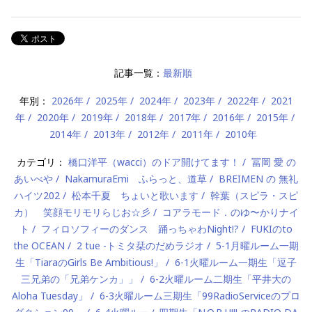
記事一覧：
最新順
年別：
2026年
2025年
2024年
2023年
2022年
2021
年
2020年
2019年
2018年
2017年
2016年
2015年
2014年
2013年
2012年
2011年
2010年
カテゴリ：
橋口洋平（wacci）のドア開けてます！
冨岡 愛 の
あいべや
NakamuraEmi ふらっと、道草
BREIMEN の 無礼
ハイツ202
松本千夏 ちょいと歌います
幹葉（スピラ・スピ
カ） 笑顔モリモリらじお☆彡
コアラモード．のゆ〜かりナイ
ト
フィロソフィーのダンス 踊っちゃわNight!?
FUKIのto
the OCEAN
2 tue -トミタ栞のだめラジオ
5-1月曜ルーム一期
生「TiaraのGirls Be Ambitious!」
6-1火曜ルーム一期生「逗子
三兄弟の「兄弟ケンカ」」
6-2火曜ルーム二期生「平井大の
Aloha Tuesday」
6-3火曜ルーム三期生「99RadioServiceのプロ