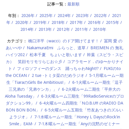
記事一覧：
最新順
年別：
2026年
2025年
2024年
2023年
2022年
2021
年
2020年
2019年
2018年
2017年
2016年
2015年
2014年
2013年
2012年
2011年
2010年
カテゴリ：
橋口洋平（wacci）のドア開けてます！
冨岡 愛 の
あいべや
NakamuraEmi ふらっと、道草
BREIMEN の 無礼
ハイツ202
松本千夏 ちょいと歌います
幹葉（スピラ・スピ
カ） 笑顔モリモリらじお☆彡
コアラモード．のゆ〜かりナイ
ト
フィロソフィーのダンス 踊っちゃわNight!?
FUKIのto
the OCEAN
2 tue -トミタ栞のだめラジオ
5-1月曜ルーム一期
生「TiaraのGirls Be Ambitious!」
6-1火曜ルーム一期生「逗子
三兄弟の「兄弟ケンカ」」
6-2火曜ルーム二期生「平井大の
Aloha Tuesday」
6-3火曜ルーム三期生「99RadioServiceのプロ
ダクション99」
6-4火曜ルーム四期生「N.O.B.U!!! のRADIO DA
BON BON BON」
6-5火曜ルーム五期生「竹友あつきのズルい
よラジオ」
7-1水曜ルーム一期生「Honey L DaysのRock'in
Smile」EAM-
7-1木曜ルーム一期生「Anyの沈黙のゼミナー