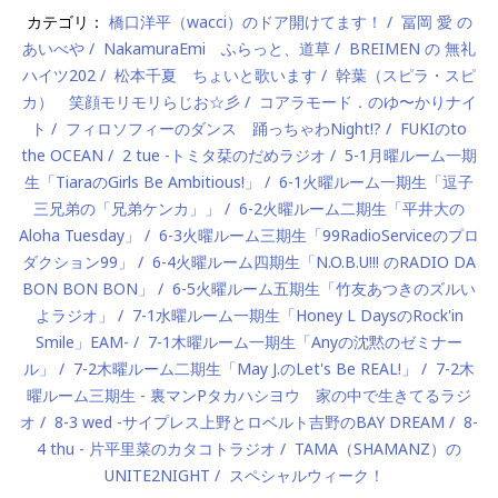
カテゴリ：
橋口洋平（wacci）のドア開けてます！
冨岡 愛 の
あいべや
NakamuraEmi ふらっと、道草
BREIMEN の 無礼
ハイツ202
松本千夏 ちょいと歌います
幹葉（スピラ・スピ
カ） 笑顔モリモリらじお☆彡
コアラモード．のゆ〜かりナイ
ト
フィロソフィーのダンス 踊っちゃわNight!?
FUKIのto
the OCEAN
2 tue -トミタ栞のだめラジオ
5-1月曜ルーム一期
生「TiaraのGirls Be Ambitious!」
6-1火曜ルーム一期生「逗子
三兄弟の「兄弟ケンカ」」
6-2火曜ルーム二期生「平井大の
Aloha Tuesday」
6-3火曜ルーム三期生「99RadioServiceのプロ
ダクション99」
6-4火曜ルーム四期生「N.O.B.U!!! のRADIO DA
BON BON BON」
6-5火曜ルーム五期生「竹友あつきのズルい
よラジオ」
7-1水曜ルーム一期生「Honey L DaysのRock'in
Smile」EAM-
7-1木曜ルーム一期生「Anyの沈黙のゼミナー
ル」
7-2木曜ルーム二期生「May J.のLet's Be REAL!」
7-2木
曜ルーム三期生 - 裏マンPタカハシヨウ 家の中で生きてるラジ
オ
8-3 wed -サイプレス上野とロベルト吉野のBAY DREAM
8-
4 thu - 片平里菜のカタコトラジオ
TAMA（SHAMANZ）の
UNITE2NIGHT
スペシャルウィーク！