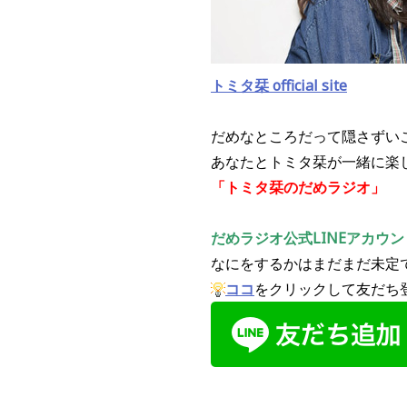
トミタ栞 official site
だめなところだって隠さずい
あなたとトミタ栞が一緒に楽
「トミタ栞のだめラジオ」
だめラジオ公式LINEアカウ
なにをするかはまだまだ未定
ココ
をクリックして友だち