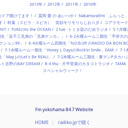
2013年
2012年
2011年
2010年
）のドア開けてます！
冨岡 愛 の あいべや
NakamuraEmi ふらっと
す
幹葉（スピラ・スピカ） 笑顔モリモリらじお☆彡
コアラモー
t!?
FUKIのto the OCEAN
2 tue -トミタ栞のだめラジオ
5-1月曜
一期生「逗子三兄弟の「兄弟ケンカ」」
6-2火曜ルーム二期生「平井大のAlo
ロダクション99」
6-4火曜ルーム四期生「N.O.B.U!!! のRADIO DA BON 
7-1水曜ルーム一期生「Honey L DaysのRock'in Smile」EAM-
7-
ay J.のLet's Be REAL!」
7-2木曜ルーム三期生 - 裏マンPタ
ルト吉野のBAY DREAM
8-4 thu - 片平里菜のカタコトラジオ
TAMA
スペシャルウィーク！
Fm yokohama 84.7 Website
HOME
radiko.jpで聴く