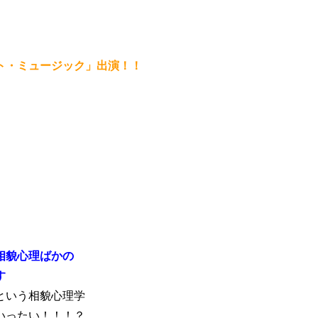
ト・ミュージック」出演！！
相貌心理ばかの
す
という相貌心理学
いったい！！！？