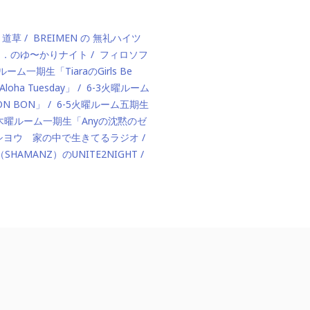
、道草
BREIMEN の 無礼ハイツ
ド．のゆ〜かりナイト
フィロソフ
ルーム一期生「TiaraのGirls Be
ha Tuesday」
6-3火曜ルーム
BON BON」
6-5火曜ルーム五期生
1木曜ルーム一期生「Anyの沈黙のゼ
カハシヨウ 家の中で生きてるラジオ
（SHAMANZ）のUNITE2NIGHT