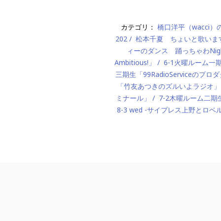
カテゴリ：
橋口洋平（wacci
202
松本千夏 ちょいと歌いま
ィーのダンス 踊っちゃわNigh
Ambitious!」
6-1火曜ルーム
三期生「99RadioServiceのプ
「竹友あつきのズルいよラジオ」
ミナール」
7-2木曜ルーム二期生「M
8-3 wed -サイプレス上野とロベ