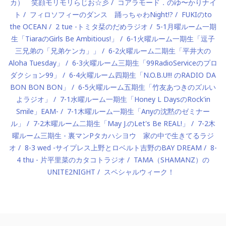
カ） 笑顔モリモリらじお☆彡
コアラモード．のゆ〜かりナイ
ト
フィロソフィーのダンス 踊っちゃわNight!?
FUKIのto
the OCEAN
2 tue -トミタ栞のだめラジオ
5-1月曜ルーム一期
生「TiaraのGirls Be Ambitious!」
6-1火曜ルーム一期生「逗子
三兄弟の「兄弟ケンカ」」
6-2火曜ルーム二期生「平井大の
Aloha Tuesday」
6-3火曜ルーム三期生「99RadioServiceのプロ
ダクション99」
6-4火曜ルーム四期生「N.O.B.U!!! のRADIO DA
BON BON BON」
6-5火曜ルーム五期生「竹友あつきのズルい
よラジオ」
7-1水曜ルーム一期生「Honey L DaysのRock'in
Smile」EAM-
7-1木曜ルーム一期生「Anyの沈黙のゼミナー
ル」
7-2木曜ルーム二期生「May J.のLet's Be REAL!」
7-2木
曜ルーム三期生 - 裏マンPタカハシヨウ 家の中で生きてるラジ
オ
8-3 wed -サイプレス上野とロベルト吉野のBAY DREAM
8-
4 thu - 片平里菜のカタコトラジオ
TAMA（SHAMANZ）の
UNITE2NIGHT
スペシャルウィーク！