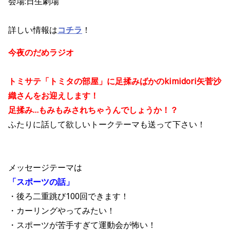
会場:日生劇場
詳しい情報は
コチラ
！
今夜のだめラジオ
トミサテ「トミタの部屋」に足揉みばかのkimidori矢菅沙
織さんをお迎えします！
足揉み…もみもみされちゃうんでしょうか！？
ふたりに話して欲しいトークテーマも送って下さい！
メッセージテーマは
「スポーツの話」
・後ろ二重跳び100回できます！
・カーリングやってみたい！
・スポーツが苦手すぎて運動会が怖い！