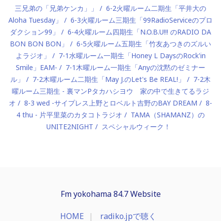
三兄弟の「兄弟ケンカ」」
6-2火曜ルーム二期生「平井大の
Aloha Tuesday」
6-3火曜ルーム三期生「99RadioServiceのプロ
ダクション99」
6-4火曜ルーム四期生「N.O.B.U!!! のRADIO DA
BON BON BON」
6-5火曜ルーム五期生「竹友あつきのズルい
よラジオ」
7-1水曜ルーム一期生「Honey L DaysのRock'in
Smile」EAM-
7-1木曜ルーム一期生「Anyの沈黙のゼミナー
ル」
7-2木曜ルーム二期生「May J.のLet's Be REAL!」
7-2木
曜ルーム三期生 - 裏マンPタカハシヨウ 家の中で生きてるラジ
オ
8-3 wed -サイプレス上野とロベルト吉野のBAY DREAM
8-
4 thu - 片平里菜のカタコトラジオ
TAMA（SHAMANZ）の
UNITE2NIGHT
スペシャルウィーク！
Fm yokohama 84.7 Website
HOME
radiko.jpで聴く