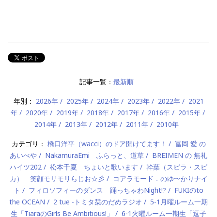
記事一覧：
最新順
年別：
2026年
2025年
2024年
2023年
2022年
2021
年
2020年
2019年
2018年
2017年
2016年
2015年
2014年
2013年
2012年
2011年
2010年
カテゴリ：
橋口洋平（wacci）のドア開けてます！
冨岡 愛 の
あいべや
NakamuraEmi ふらっと、道草
BREIMEN の 無礼
ハイツ202
松本千夏 ちょいと歌います
幹葉（スピラ・スピ
カ） 笑顔モリモリらじお☆彡
コアラモード．のゆ〜かりナイ
ト
フィロソフィーのダンス 踊っちゃわNight!?
FUKIのto
the OCEAN
2 tue -トミタ栞のだめラジオ
5-1月曜ルーム一期
生「TiaraのGirls Be Ambitious!」
6-1火曜ルーム一期生「逗子