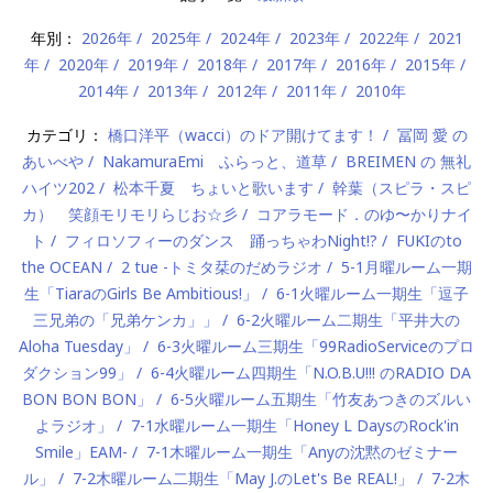
年別：
2026年
2025年
2024年
2023年
2022年
2021
年
2020年
2019年
2018年
2017年
2016年
2015年
2014年
2013年
2012年
2011年
2010年
カテゴリ：
橋口洋平（wacci）のドア開けてます！
冨岡 愛 の
あいべや
NakamuraEmi ふらっと、道草
BREIMEN の 無礼
ハイツ202
松本千夏 ちょいと歌います
幹葉（スピラ・スピ
カ） 笑顔モリモリらじお☆彡
コアラモード．のゆ〜かりナイ
ト
フィロソフィーのダンス 踊っちゃわNight!?
FUKIのto
the OCEAN
2 tue -トミタ栞のだめラジオ
5-1月曜ルーム一期
生「TiaraのGirls Be Ambitious!」
6-1火曜ルーム一期生「逗子
三兄弟の「兄弟ケンカ」」
6-2火曜ルーム二期生「平井大の
Aloha Tuesday」
6-3火曜ルーム三期生「99RadioServiceのプロ
ダクション99」
6-4火曜ルーム四期生「N.O.B.U!!! のRADIO DA
BON BON BON」
6-5火曜ルーム五期生「竹友あつきのズルい
よラジオ」
7-1水曜ルーム一期生「Honey L DaysのRock'in
Smile」EAM-
7-1木曜ルーム一期生「Anyの沈黙のゼミナー
ル」
7-2木曜ルーム二期生「May J.のLet's Be REAL!」
7-2木