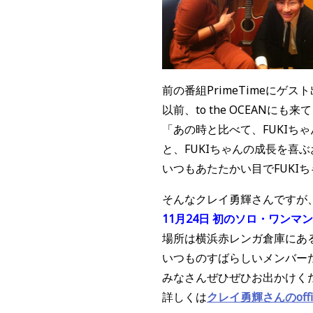
前の番組PrimeTimeにゲ
以前、to the OCEANに
「あの時と比べて、FUKIち
と、FUKIちゃんの成長を喜
いつもあたたかい目でFUKI
そんなクレイ勇輝さんですが
11月24日 初のソロ・ワンマ
場所は横浜赤レンガ倉庫にあ
いつものすばらしいメンバー
みなさんぜひぜひお出かけく
詳しくは
クレイ勇輝さんのoffici