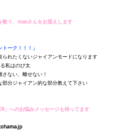
を歌う、maoさんをお迎えします
ントーク！！！」
取られたくないジャイアンモードになります
れる私はのび太
離さない、離せない！
な部分ジャイアン的な部分教えて下さい
ETHER」へのお悩みメッセージも待ってます
hama.jp