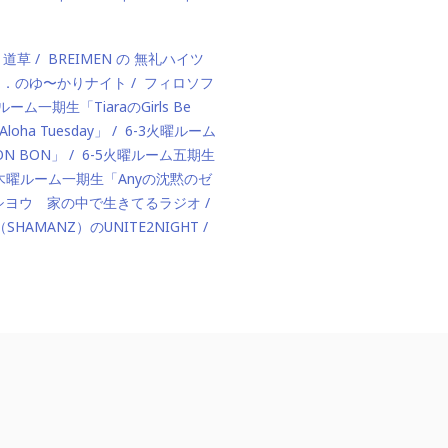
、道草
BREIMEN の 無礼ハイツ
ド．のゆ〜かりナイト
フィロソフ
ルーム一期生「TiaraのGirls Be
ha Tuesday」
6-3火曜ルーム
BON BON」
6-5火曜ルーム五期生
1木曜ルーム一期生「Anyの沈黙のゼ
カハシヨウ 家の中で生きてるラジオ
（SHAMANZ）のUNITE2NIGHT