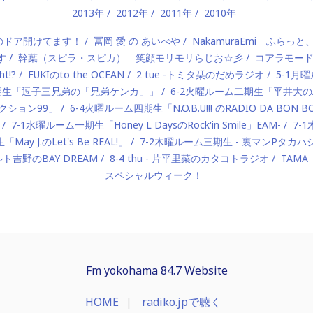
2013年
2012年
2011年
2010年
）のドア開けてます！
冨岡 愛 の あいべや
NakamuraEmi ふらっと
す
幹葉（スピラ・スピカ） 笑顔モリモリらじお☆彡
コアラモー
t!?
FUKIのto the OCEAN
2 tue -トミタ栞のだめラジオ
5-1月曜
一期生「逗子三兄弟の「兄弟ケンカ」」
6-2火曜ルーム二期生「平井大のAlo
ロダクション99」
6-4火曜ルーム四期生「N.O.B.U!!! のRADIO DA BON 
7-1水曜ルーム一期生「Honey L DaysのRock'in Smile」EAM-
7-
ay J.のLet's Be REAL!」
7-2木曜ルーム三期生 - 裏マンPタ
ルト吉野のBAY DREAM
8-4 thu - 片平里菜のカタコトラジオ
TAMA
スペシャルウィーク！
Fm yokohama 84.7 Website
HOME
radiko.jpで聴く