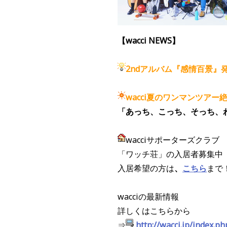
【wacci NEWS】
2ndアルバム『感情百景』
wacci
夏のワンマンツアー
「あっち、こっち、そっち、わっ
wacciサポーターズクラブ
「ワッチ荘」の入居者募集中
入居希望の方は
、
こちら
まで
wacciの最新情報
詳しくはこちらから
⇒
http://wacci.jp/index.ph