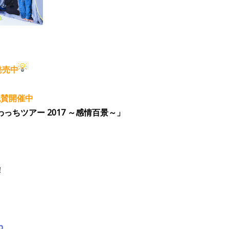
発売中
絶賛開催中
ちツアー 2017 ～感情百景～」
！
p