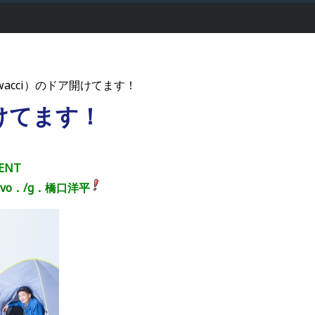
acci）のドア開けてます！
けてます！
MENT
のvo．/g．橋口洋平