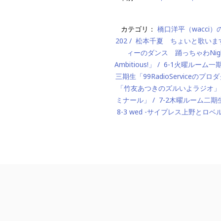
カテゴリ：
橋口洋平（wacci
202
松本千夏 ちょいと歌いま
ィーのダンス 踊っちゃわNigh
Ambitious!」
6-1火曜ルーム
三期生「99RadioServiceのプ
「竹友あつきのズルいよラジオ」
ミナール」
7-2木曜ルーム二期生「M
8-3 wed -サイプレス上野とロベ