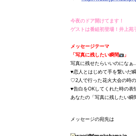
今夜のドア開けてます！
ゲストは番組初登場！井上苑
メッセージテーマ
「写真に残したい瞬間
」
写真に残せたらいいのになぁ
♥恋人とはじめて手を繋いだ
♡2人で行った花火大会の時
♥告白をOKしてくれた時の表
あなたの「写真に残したい瞬
メッセージの宛先は
wacci@fmyokohama.jp