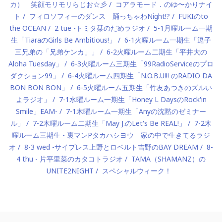
カ） 笑顔モリモリらじお☆彡
コアラモード．のゆ〜かりナイ
ト
フィロソフィーのダンス 踊っちゃわNight!?
FUKIのto
the OCEAN
2 tue -トミタ栞のだめラジオ
5-1月曜ルーム一期
生「TiaraのGirls Be Ambitious!」
6-1火曜ルーム一期生「逗子
三兄弟の「兄弟ケンカ」」
6-2火曜ルーム二期生「平井大の
Aloha Tuesday」
6-3火曜ルーム三期生「99RadioServiceのプロ
ダクション99」
6-4火曜ルーム四期生「N.O.B.U!!! のRADIO DA
BON BON BON」
6-5火曜ルーム五期生「竹友あつきのズルい
よラジオ」
7-1水曜ルーム一期生「Honey L DaysのRock'in
Smile」EAM-
7-1木曜ルーム一期生「Anyの沈黙のゼミナー
ル」
7-2木曜ルーム二期生「May J.のLet's Be REAL!」
7-2木
曜ルーム三期生 - 裏マンPタカハシヨウ 家の中で生きてるラジ
オ
8-3 wed -サイプレス上野とロベルト吉野のBAY DREAM
8-
4 thu - 片平里菜のカタコトラジオ
TAMA（SHAMANZ）の
UNITE2NIGHT
スペシャルウィーク！