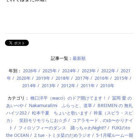
記事一覧：
最新順
年別：
2026年
2025年
2024年
2023年
2022年
2021
年
2020年
2019年
2018年
2017年
2016年
2015年
2014年
2013年
2012年
2011年
2010年
カテゴリ：
橋口洋平（wacci）のドア開けてます！
冨岡 愛 の
あいべや
NakamuraEmi ふらっと、道草
BREIMEN の 無礼
ハイツ202
松本千夏 ちょいと歌います
幹葉（スピラ・スピ
カ） 笑顔モリモリらじお☆彡
コアラモード．のゆ〜かりナイ
ト
フィロソフィーのダンス 踊っちゃわNight!?
FUKIのto
the OCEAN
2 tue -トミタ栞のだめラジオ
5-1月曜ルーム一期