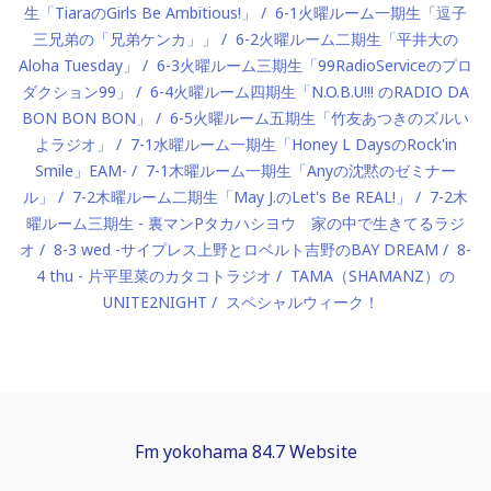
生「TiaraのGirls Be Ambitious!」
6-1火曜ルーム一期生「逗子
三兄弟の「兄弟ケンカ」」
6-2火曜ルーム二期生「平井大の
Aloha Tuesday」
6-3火曜ルーム三期生「99RadioServiceのプロ
ダクション99」
6-4火曜ルーム四期生「N.O.B.U!!! のRADIO DA
BON BON BON」
6-5火曜ルーム五期生「竹友あつきのズルい
よラジオ」
7-1水曜ルーム一期生「Honey L DaysのRock'in
Smile」EAM-
7-1木曜ルーム一期生「Anyの沈黙のゼミナー
ル」
7-2木曜ルーム二期生「May J.のLet's Be REAL!」
7-2木
曜ルーム三期生 - 裏マンPタカハシヨウ 家の中で生きてるラジ
オ
8-3 wed -サイプレス上野とロベルト吉野のBAY DREAM
8-
4 thu - 片平里菜のカタコトラジオ
TAMA（SHAMANZ）の
UNITE2NIGHT
スペシャルウィーク！
Fm yokohama 84.7 Website