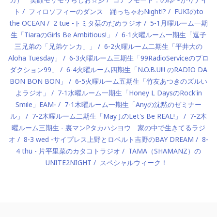
ト
フィロソフィーのダンス 踊っちゃわNight!?
FUKIのto
the OCEAN
2 tue -トミタ栞のだめラジオ
5-1月曜ルーム一期
生「TiaraのGirls Be Ambitious!」
6-1火曜ルーム一期生「逗子
三兄弟の「兄弟ケンカ」」
6-2火曜ルーム二期生「平井大の
Aloha Tuesday」
6-3火曜ルーム三期生「99RadioServiceのプロ
ダクション99」
6-4火曜ルーム四期生「N.O.B.U!!! のRADIO DA
BON BON BON」
6-5火曜ルーム五期生「竹友あつきのズルい
よラジオ」
7-1水曜ルーム一期生「Honey L DaysのRock'in
Smile」EAM-
7-1木曜ルーム一期生「Anyの沈黙のゼミナー
ル」
7-2木曜ルーム二期生「May J.のLet's Be REAL!」
7-2木
曜ルーム三期生 - 裏マンPタカハシヨウ 家の中で生きてるラジ
オ
8-3 wed -サイプレス上野とロベルト吉野のBAY DREAM
8-
4 thu - 片平里菜のカタコトラジオ
TAMA（SHAMANZ）の
UNITE2NIGHT
スペシャルウィーク！