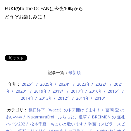
FUKIのto the OCEANは今夜10時から
どうぞお楽しみに！
記事一覧：
最新順
年別：
2026年
2025年
2024年
2023年
2022年
2021
年
2020年
2019年
2018年
2017年
2016年
2015年
2014年
2013年
2012年
2011年
2010年
カテゴリ：
橋口洋平（wacci）のドア開けてます！
冨岡 愛 の
あいべや
NakamuraEmi ふらっと、道草
BREIMEN の 無礼
ハイツ202
松本千夏 ちょいと歌います
幹葉（スピラ・スピ
カ） 笑顔モリモリらじお☆彡
コアラモード．のゆ〜かりナイ