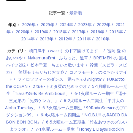
記事一覧：
最新順
年別：
2026年
2025年
2024年
2023年
2022年
2021
年
2020年
2019年
2018年
2017年
2016年
2015年
2014年
2013年
2012年
2011年
2010年
カテゴリ：
橋口洋平（wacci）のドア開けてます！
冨岡 愛 の
あいべや
NakamuraEmi ふらっと、道草
BREIMEN の 無礼
ハイツ202
松本千夏 ちょいと歌います
幹葉（スピラ・スピ
カ） 笑顔モリモリらじお☆彡
コアラモード．のゆ〜かりナイ
ト
フィロソフィーのダンス 踊っちゃわNight!?
FUKIのto
the OCEAN
2 tue -トミタ栞のだめラジオ
5-1月曜ルーム一期
生「TiaraのGirls Be Ambitious!」
6-1火曜ルーム一期生「逗子
三兄弟の「兄弟ケンカ」」
6-2火曜ルーム二期生「平井大の
Aloha Tuesday」
6-3火曜ルーム三期生「99RadioServiceのプロ
ダクション99」
6-4火曜ルーム四期生「N.O.B.U!!! のRADIO DA
BON BON BON」
6-5火曜ルーム五期生「竹友あつきのズルい
よラジオ」
7-1水曜ルーム一期生「Honey L DaysのRock'in