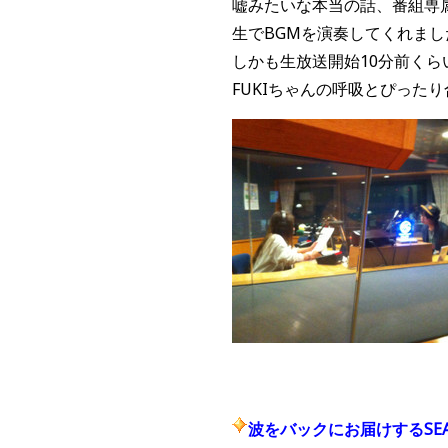
嘘みたいな本当の話、番組専
生でBGMを演奏してくれまし
しかも生放送開始10分前く
FUKIちゃんの呼吸とぴった
波をバックにお届けするSEASID