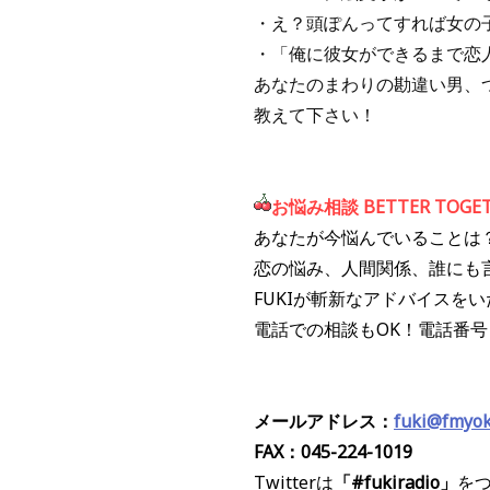
・え？頭ぽんってすれば女の
・「俺に彼女ができるまで恋
あなたのまわりの勘違い男、
教えて下さい！
お悩み相談 BETTER TOGE
あなたが今悩んでいることは
恋の悩み、人間関係、誰にも
FUKIが斬新なアドバイスを
電話での相談もOK！電話番
メールアドレス：
fuki@fmyo
FAX：045-224-1019
Twitterは
「#fukiradio」
を