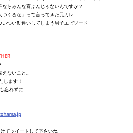
子ならみんな喜ぶんじゃないんですか？
人つくるな」って言ってきた元カレ
ついつい勘違いしてしまう男子エピソード
THER
？
言えないこと…
いたします！
号も忘れずに
kohama.jp
つけてツイートして下さいね！