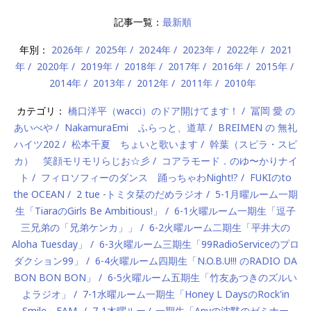
記事一覧：
最新順
年別：
2026年
2025年
2024年
2023年
2022年
2021
年
2020年
2019年
2018年
2017年
2016年
2015年
2014年
2013年
2012年
2011年
2010年
カテゴリ：
橋口洋平（wacci）のドア開けてます！
冨岡 愛 の
あいべや
NakamuraEmi ふらっと、道草
BREIMEN の 無礼
ハイツ202
松本千夏 ちょいと歌います
幹葉（スピラ・スピ
カ） 笑顔モリモリらじお☆彡
コアラモード．のゆ〜かりナイ
ト
フィロソフィーのダンス 踊っちゃわNight!?
FUKIのto
the OCEAN
2 tue -トミタ栞のだめラジオ
5-1月曜ルーム一期
生「TiaraのGirls Be Ambitious!」
6-1火曜ルーム一期生「逗子
三兄弟の「兄弟ケンカ」」
6-2火曜ルーム二期生「平井大の
Aloha Tuesday」
6-3火曜ルーム三期生「99RadioServiceのプロ
ダクション99」
6-4火曜ルーム四期生「N.O.B.U!!! のRADIO DA
BON BON BON」
6-5火曜ルーム五期生「竹友あつきのズルい
よラジオ」
7-1水曜ルーム一期生「Honey L DaysのRock'in
Smile」EAM-
7-1木曜ルーム一期生「Anyの沈黙のゼミナー