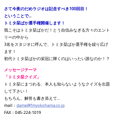
さて今夜のだめラジオは記念すべき100回目！
ということで…
トミタ栞ばか選手権開催します！
我こそはトミタ栞ばかだ！とう自信みなぎる方々のエント
リーの中から
3名をスタジオに呼んで、トミタ栞ばか選手権を繰り広げ
ます！
初代トミタ栞ばかの栄冠に輝くのはいったい誰なのか！？
メッセージテーマ
「トミタ栞クイズ」
トミタ栞にまつわる、本人も知らないようなクイズを出題
して下さい！
もちろん、解答も書き添えて…
mail：
dame@fmyokohama.co.jp
FAX：045-224-1019