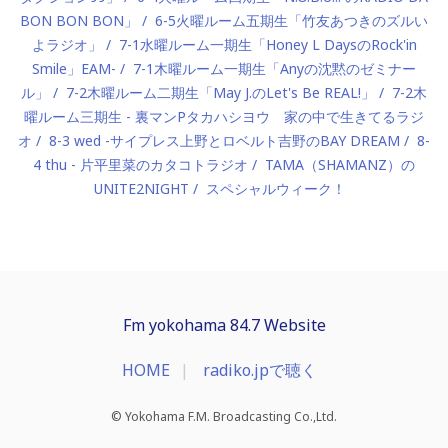
BON BON BON」
6-5火曜ルーム五期生「竹友あつきのズルい
よラジオ」
7-1水曜ルーム一期生「Honey L DaysのRock'in
Smile」EAM-
7-1木曜ルーム一期生「Anyの沈黙のゼミナー
ル」
7-2木曜ルーム二期生「May J.のLet's Be REAL!」
7-2木
曜ルーム三期生 - 裏マンPタカハシヨウ 家の中で生きてるラジ
オ
8-3 wed -サイプレス上野とロベルト吉野のBAY DREAM
8-
4 thu - 片平里菜のカタコトラジオ
TAMA（SHAMANZ）の
UNITE2NIGHT
スペシャルウィーク！
Fm yokohama 84.7 Website
HOME
radiko.jpで聴く
© Yokohama F.M. Broadcasting Co.,Ltd.