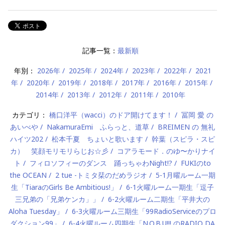
記事一覧：
最新順
年別：
2026年
2025年
2024年
2023年
2022年
2021
年
2020年
2019年
2018年
2017年
2016年
2015年
2014年
2013年
2012年
2011年
2010年
カテゴリ：
橋口洋平（wacci）のドア開けてます！
冨岡 愛 の
あいべや
NakamuraEmi ふらっと、道草
BREIMEN の 無礼
ハイツ202
松本千夏 ちょいと歌います
幹葉（スピラ・スピ
カ） 笑顔モリモリらじお☆彡
コアラモード．のゆ〜かりナイ
ト
フィロソフィーのダンス 踊っちゃわNight!?
FUKIのto
the OCEAN
2 tue -トミタ栞のだめラジオ
5-1月曜ルーム一期
生「TiaraのGirls Be Ambitious!」
6-1火曜ルーム一期生「逗子
三兄弟の「兄弟ケンカ」」
6-2火曜ルーム二期生「平井大の
Aloha Tuesday」
6-3火曜ルーム三期生「99RadioServiceのプロ
ダクション99」
6-4火曜ルーム四期生「N.O.B.U!!! のRADIO DA