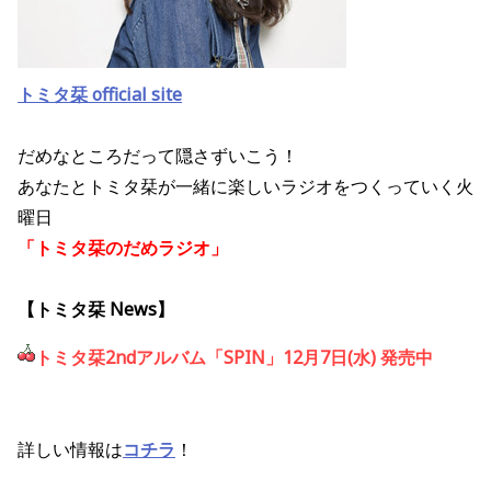
トミタ栞 official site
だめなところだって隠さずいこう！
あなたとトミタ栞が一緒に楽しいラジオをつくっていく火
曜日
「トミタ栞のだめラジオ」
【トミタ栞 News】
トミタ栞2ndアルバム「SPIN」12月7日(水) 発売中
詳しい情報は
コチラ
！