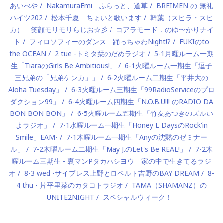
あいべや
NakamuraEmi ふらっと、道草
BREIMEN の 無礼
ハイツ202
松本千夏 ちょいと歌います
幹葉（スピラ・スピ
カ） 笑顔モリモリらじお☆彡
コアラモード．のゆ〜かりナイ
ト
フィロソフィーのダンス 踊っちゃわNight!?
FUKIのto
the OCEAN
2 tue -トミタ栞のだめラジオ
5-1月曜ルーム一期
生「TiaraのGirls Be Ambitious!」
6-1火曜ルーム一期生「逗子
三兄弟の「兄弟ケンカ」」
6-2火曜ルーム二期生「平井大の
Aloha Tuesday」
6-3火曜ルーム三期生「99RadioServiceのプロ
ダクション99」
6-4火曜ルーム四期生「N.O.B.U!!! のRADIO DA
BON BON BON」
6-5火曜ルーム五期生「竹友あつきのズルい
よラジオ」
7-1水曜ルーム一期生「Honey L DaysのRock'in
Smile」EAM-
7-1木曜ルーム一期生「Anyの沈黙のゼミナー
ル」
7-2木曜ルーム二期生「May J.のLet's Be REAL!」
7-2木
曜ルーム三期生 - 裏マンPタカハシヨウ 家の中で生きてるラジ
オ
8-3 wed -サイプレス上野とロベルト吉野のBAY DREAM
8-
4 thu - 片平里菜のカタコトラジオ
TAMA（SHAMANZ）の
UNITE2NIGHT
スペシャルウィーク！