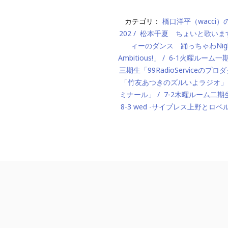
カテゴリ：
橋口洋平（wacci
202
松本千夏 ちょいと歌いま
ィーのダンス 踊っちゃわNigh
Ambitious!」
6-1火曜ルーム
三期生「99RadioServiceのプ
「竹友あつきのズルいよラジオ」
ミナール」
7-2木曜ルーム二期生「M
8-3 wed -サイプレス上野とロベ