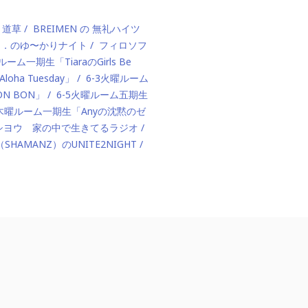
、道草
BREIMEN の 無礼ハイツ
ド．のゆ〜かりナイト
フィロソフ
ルーム一期生「TiaraのGirls Be
ha Tuesday」
6-3火曜ルーム
BON BON」
6-5火曜ルーム五期生
1木曜ルーム一期生「Anyの沈黙のゼ
カハシヨウ 家の中で生きてるラジオ
（SHAMANZ）のUNITE2NIGHT