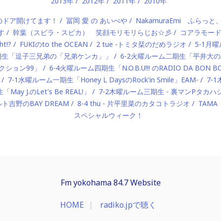
2013年
2012年
2011年
2010年
）のドア開けてます！
冨岡 愛 の あいべや
NakamuraEmi ふらっと
す
幹葉（スピラ・スピカ） 笑顔モリモリらじお☆彡
コアラモー
t!?
FUKIのto the OCEAN
2 tue -トミタ栞のだめラジオ
5-1月曜
一期生「逗子三兄弟の「兄弟ケンカ」」
6-2火曜ルーム二期生「平井大のAlo
ロダクション99」
6-4火曜ルーム四期生「N.O.B.U!!! のRADIO DA BON 
7-1水曜ルーム一期生「Honey L DaysのRock'in Smile」EAM-
7-
ay J.のLet's Be REAL!」
7-2木曜ルーム三期生 - 裏マンPタ
ルト吉野のBAY DREAM
8-4 thu - 片平里菜のカタコトラジオ
TAMA
スペシャルウィーク！
Fm yokohama 84.7 Website
HOME
radiko.jpで聴く