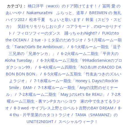
カテゴリ：
橋口洋平（wacci）のドア開けてます！
冨岡 愛 の
あいべや
NakamuraEmi ふらっと、道草
BREIMEN の 無礼
ハイツ202
松本千夏 ちょいと歌います
幹葉（スピラ・スピ
カ） 笑顔モリモリらじお☆彡
コアラモード．のゆ〜かりナイ
ト
フィロソフィーのダンス 踊っちゃわNight!?
FUKIのto
the OCEAN
2 tue -トミタ栞のだめラジオ
5-1月曜ルーム一期
生「TiaraのGirls Be Ambitious!」
6-1火曜ルーム一期生「逗子
三兄弟の「兄弟ケンカ」」
6-2火曜ルーム二期生「平井大の
Aloha Tuesday」
6-3火曜ルーム三期生「99RadioServiceのプロ
ダクション99」
6-4火曜ルーム四期生「N.O.B.U!!! のRADIO DA
BON BON BON」
6-5火曜ルーム五期生「竹友あつきのズルい
よラジオ」
7-1水曜ルーム一期生「Honey L DaysのRock'in
Smile」EAM-
7-1木曜ルーム一期生「Anyの沈黙のゼミナー
ル」
7-2木曜ルーム二期生「May J.のLet's Be REAL!」
7-2木
曜ルーム三期生 - 裏マンPタカハシヨウ 家の中で生きてるラジ
オ
8-3 wed -サイプレス上野とロベルト吉野のBAY DREAM
8-
4 thu - 片平里菜のカタコトラジオ
TAMA（SHAMANZ）の
UNITE2NIGHT
スペシャルウィーク！