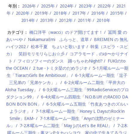
年別：
2026年
2025年
2024年
2023年
2022年
2021
年
2020年
2019年
2018年
2017年
2016年
2015年
2014年
2013年
2012年
2011年
2010年
カテゴリ：
橋口洋平（wacci）のドア開けてます！
冨岡 愛 の
あいべや
NakamuraEmi ふらっと、道草
BREIMEN の 無礼
ハイツ202
松本千夏 ちょいと歌います
幹葉（スピラ・スピ
カ） 笑顔モリモリらじお☆彡
コアラモード．のゆ〜かりナイ
ト
フィロソフィーのダンス 踊っちゃわNight!?
FUKIのto
the OCEAN
2 tue -トミタ栞のだめラジオ
5-1月曜ルーム一期
生「TiaraのGirls Be Ambitious!」
6-1火曜ルーム一期生「逗子
三兄弟の「兄弟ケンカ」」
6-2火曜ルーム二期生「平井大の
Aloha Tuesday」
6-3火曜ルーム三期生「99RadioServiceのプロ
ダクション99」
6-4火曜ルーム四期生「N.O.B.U!!! のRADIO DA
BON BON BON」
6-5火曜ルーム五期生「竹友あつきのズルい
よラジオ」
7-1水曜ルーム一期生「Honey L DaysのRock'in
Smile」EAM-
7-1木曜ルーム一期生「Anyの沈黙のゼミナー
ル」
7-2木曜ルーム二期生「May J.のLet's Be REAL!」
7-2木
曜ルーム三期生 - 裏マンPタカハシヨウ 家の中で生きてるラジ