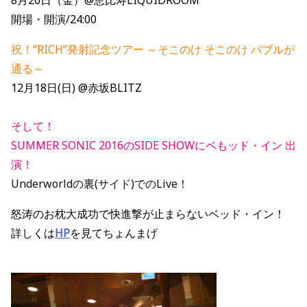
8月26日（金）@恵比寿LIQUIDROOM
開場・開演/24:00
祝！“RICH”発射記念ツアー ～そこのけ そこのけ バブルが
通る～
12月18日(日) @赤坂BLITZ
そして！
SUMMER SONIC 2016
のSIDE SHOWにベもッド・イン 出
演！
Underworldの裏(サイド)でのLive！
怒涛のお枕大成功で快進撃が止まらないベッド・イン！
詳しくは
HP
を見てちょんまげ