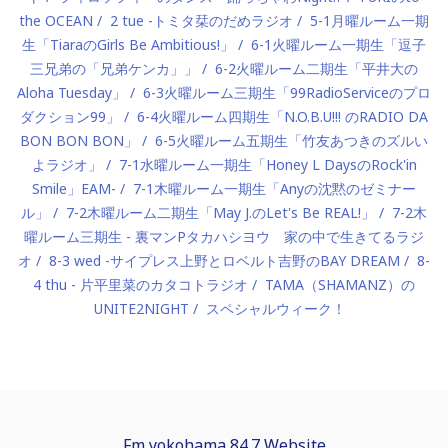
the OCEAN
2 tue -トミタ栞のだめラジオ
5-1月曜ルーム一期
生「TiaraのGirls Be Ambitious!」
6-1火曜ルーム一期生「逗子
三兄弟の「兄弟ケンカ」」
6-2火曜ルーム二期生「平井大の
Aloha Tuesday」
6-3火曜ルーム三期生「99RadioServiceのプロ
ダクション99」
6-4火曜ルーム四期生「N.O.B.U!!! のRADIO DA
BON BON BON」
6-5火曜ルーム五期生「竹友あつきのズルい
よラジオ」
7-1水曜ルーム一期生「Honey L DaysのRock'in
Smile」EAM-
7-1木曜ルーム一期生「Anyの沈黙のゼミナー
ル」
7-2木曜ルーム二期生「May J.のLet's Be REAL!」
7-2木
曜ルーム三期生 - 裏マンPタカハシヨウ 家の中で生きてるラジ
オ
8-3 wed -サイプレス上野とロベルト吉野のBAY DREAM
8-
4 thu - 片平里菜のカタコトラジオ
TAMA（SHAMANZ）の
UNITE2NIGHT
スペシャルウィーク！
Fm yokohama 84.7 Website