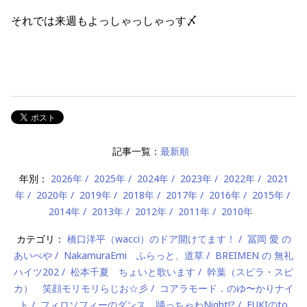
それでは来週もよっしゃっしゃっす〆
記事一覧：
最新順
年別：
2026年
2025年
2024年
2023年
2022年
2021
年
2020年
2019年
2018年
2017年
2016年
2015年
2014年
2013年
2012年
2011年
2010年
カテゴリ：
橋口洋平（wacci）のドア開けてます！
冨岡 愛 の
あいべや
NakamuraEmi ふらっと、道草
BREIMEN の 無礼
ハイツ202
松本千夏 ちょいと歌います
幹葉（スピラ・スピ
カ） 笑顔モリモリらじお☆彡
コアラモード．のゆ〜かりナイ
ト
フィロソフィーのダンス 踊っちゃわNight!?
FUKIのto