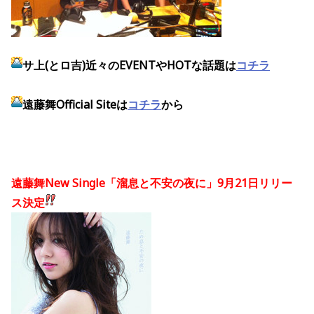
サ上(とロ吉)近々のEVENTやHOTな話題は
コチラ
遠藤舞Official Siteは
コチラ
から
遠藤舞New Single「溜息と不安の夜に」9月21日リリー
ス決定