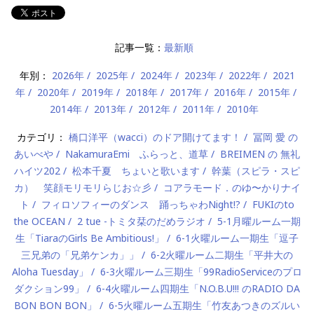
記事一覧：
最新順
年別：
2026年
2025年
2024年
2023年
2022年
2021
年
2020年
2019年
2018年
2017年
2016年
2015年
2014年
2013年
2012年
2011年
2010年
カテゴリ：
橋口洋平（wacci）のドア開けてます！
冨岡 愛 の
あいべや
NakamuraEmi ふらっと、道草
BREIMEN の 無礼
ハイツ202
松本千夏 ちょいと歌います
幹葉（スピラ・スピ
カ） 笑顔モリモリらじお☆彡
コアラモード．のゆ〜かりナイ
ト
フィロソフィーのダンス 踊っちゃわNight!?
FUKIのto
the OCEAN
2 tue -トミタ栞のだめラジオ
5-1月曜ルーム一期
生「TiaraのGirls Be Ambitious!」
6-1火曜ルーム一期生「逗子
三兄弟の「兄弟ケンカ」」
6-2火曜ルーム二期生「平井大の
Aloha Tuesday」
6-3火曜ルーム三期生「99RadioServiceのプロ
ダクション99」
6-4火曜ルーム四期生「N.O.B.U!!! のRADIO DA
BON BON BON」
6-5火曜ルーム五期生「竹友あつきのズルい