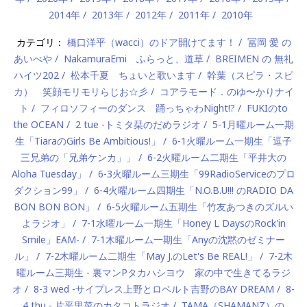
2014年
2013年
2012年
2011年
2010年
カテゴリ：
橋口洋平（wacci）のドア開けてます！
冨岡 愛 の
あいべや
NakamuraEmi ふらっと、道草
BREIMEN の 無礼
ハイツ202
松本千夏 ちょいと歌います
幹葉（スピラ・スピ
カ） 笑顔モリモリらじお☆彡
コアラモード．のゆ〜かりナイ
ト
フィロソフィーのダンス 踊っちゃわNight!?
FUKIのto
the OCEAN
2 tue -トミタ栞のだめラジオ
5-1月曜ルーム一期
生「TiaraのGirls Be Ambitious!」
6-1火曜ルーム一期生「逗子
三兄弟の「兄弟ケンカ」」
6-2火曜ルーム二期生「平井大の
Aloha Tuesday」
6-3火曜ルーム三期生「99RadioServiceのプロ
ダクション99」
6-4火曜ルーム四期生「N.O.B.U!!! のRADIO DA
BON BON BON」
6-5火曜ルーム五期生「竹友あつきのズルい
よラジオ」
7-1水曜ルーム一期生「Honey L DaysのRock'in
Smile」EAM-
7-1木曜ルーム一期生「Anyの沈黙のゼミナー
ル」
7-2木曜ルーム二期生「May J.のLet's Be REAL!」
7-2木
曜ルーム三期生 - 裏マンPタカハシヨウ 家の中で生きてるラジ
オ
8-3 wed -サイプレス上野とロベルト吉野のBAY DREAM
8-
4 thu - 片平里菜のカタコトラジオ
TAMA（SHAMANZ）の