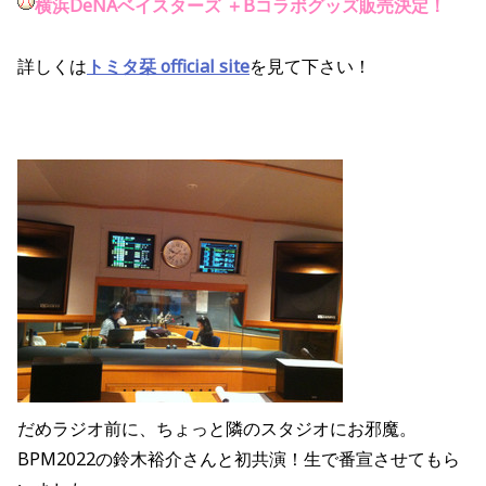
横浜DeNAベイスターズ ＋Bコラボグッズ販売決定！
詳しくは
トミタ栞 official site
を見て下さい！
だめラジオ前に、ちょっと隣のスタジオにお邪魔。
BPM2022の鈴木裕介さんと初共演！生で番宣させてもら