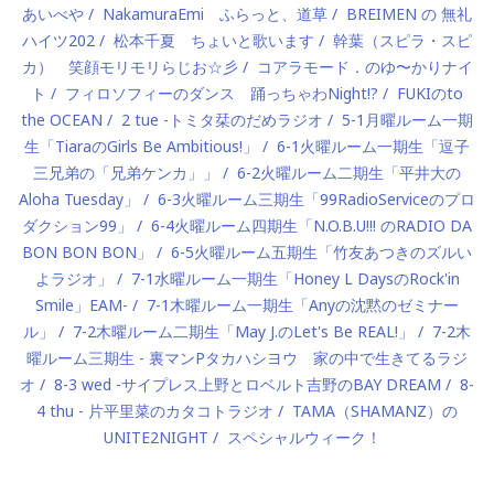
あいべや
NakamuraEmi ふらっと、道草
BREIMEN の 無礼
ハイツ202
松本千夏 ちょいと歌います
幹葉（スピラ・スピ
カ） 笑顔モリモリらじお☆彡
コアラモード．のゆ〜かりナイ
ト
フィロソフィーのダンス 踊っちゃわNight!?
FUKIのto
the OCEAN
2 tue -トミタ栞のだめラジオ
5-1月曜ルーム一期
生「TiaraのGirls Be Ambitious!」
6-1火曜ルーム一期生「逗子
三兄弟の「兄弟ケンカ」」
6-2火曜ルーム二期生「平井大の
Aloha Tuesday」
6-3火曜ルーム三期生「99RadioServiceのプロ
ダクション99」
6-4火曜ルーム四期生「N.O.B.U!!! のRADIO DA
BON BON BON」
6-5火曜ルーム五期生「竹友あつきのズルい
よラジオ」
7-1水曜ルーム一期生「Honey L DaysのRock'in
Smile」EAM-
7-1木曜ルーム一期生「Anyの沈黙のゼミナー
ル」
7-2木曜ルーム二期生「May J.のLet's Be REAL!」
7-2木
曜ルーム三期生 - 裏マンPタカハシヨウ 家の中で生きてるラジ
オ
8-3 wed -サイプレス上野とロベルト吉野のBAY DREAM
8-
4 thu - 片平里菜のカタコトラジオ
TAMA（SHAMANZ）の
UNITE2NIGHT
スペシャルウィーク！