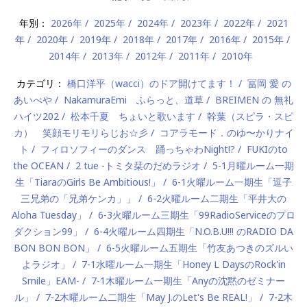
年別：
2026年
2025年
2024年
2023年
2022年
2021
年
2020年
2019年
2018年
2017年
2016年
2015年
2014年
2013年
2012年
2011年
2010年
カテゴリ：
橋口洋平（wacci）のドア開けてます！
冨岡 愛 の
あいべや
NakamuraEmi ふらっと、道草
BREIMEN の 無礼
ハイツ202
松本千夏 ちょいと歌います
幹葉（スピラ・スピ
カ） 笑顔モリモリらじお☆彡
コアラモード．のゆ〜かりナイ
ト
フィロソフィーのダンス 踊っちゃわNight!?
FUKIのto
the OCEAN
2 tue -トミタ栞のだめラジオ
5-1月曜ルーム一期
生「TiaraのGirls Be Ambitious!」
6-1火曜ルーム一期生「逗子
三兄弟の「兄弟ケンカ」」
6-2火曜ルーム二期生「平井大の
Aloha Tuesday」
6-3火曜ルーム三期生「99RadioServiceのプロ
ダクション99」
6-4火曜ルーム四期生「N.O.B.U!!! のRADIO DA
BON BON BON」
6-5火曜ルーム五期生「竹友あつきのズルい
よラジオ」
7-1水曜ルーム一期生「Honey L DaysのRock'in
Smile」EAM-
7-1木曜ルーム一期生「Anyの沈黙のゼミナー
ル」
7-2木曜ルーム二期生「May J.のLet's Be REAL!」
7-2木