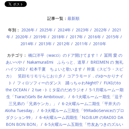
記事一覧：
最新順
年別：
2026年
2025年
2024年
2023年
2022年
2021
年
2020年
2019年
2018年
2017年
2016年
2015年
2014年
2013年
2012年
2011年
2010年
カテゴリ：
橋口洋平（wacci）のドア開けてます！
冨岡 愛 の
あいべや
NakamuraEmi ふらっと、道草
BREIMEN の 無礼
ハイツ202
松本千夏 ちょいと歌います
幹葉（スピラ・スピ
カ） 笑顔モリモリらじお☆彡
コアラモード．のゆ〜かりナイ
ト
フィロソフィーのダンス 踊っちゃわNight!?
FUKIのto
the OCEAN
2 tue -トミタ栞のだめラジオ
5-1月曜ルーム一期
生「TiaraのGirls Be Ambitious!」
6-1火曜ルーム一期生「逗子
三兄弟の「兄弟ケンカ」」
6-2火曜ルーム二期生「平井大の
Aloha Tuesday」
6-3火曜ルーム三期生「99RadioServiceのプロ
ダクション99」
6-4火曜ルーム四期生「N.O.B.U!!! のRADIO DA
BON BON BON」
6-5火曜ルーム五期生「竹友あつきのズルい