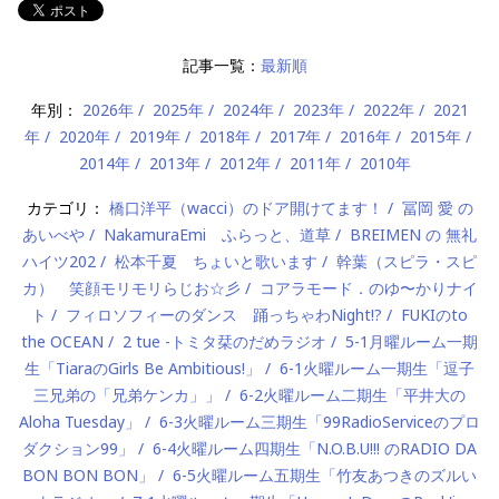
記事一覧：
最新順
年別：
2026年
2025年
2024年
2023年
2022年
2021
年
2020年
2019年
2018年
2017年
2016年
2015年
2014年
2013年
2012年
2011年
2010年
カテゴリ：
橋口洋平（wacci）のドア開けてます！
冨岡 愛 の
あいべや
NakamuraEmi ふらっと、道草
BREIMEN の 無礼
ハイツ202
松本千夏 ちょいと歌います
幹葉（スピラ・スピ
カ） 笑顔モリモリらじお☆彡
コアラモード．のゆ〜かりナイ
ト
フィロソフィーのダンス 踊っちゃわNight!?
FUKIのto
the OCEAN
2 tue -トミタ栞のだめラジオ
5-1月曜ルーム一期
生「TiaraのGirls Be Ambitious!」
6-1火曜ルーム一期生「逗子
三兄弟の「兄弟ケンカ」」
6-2火曜ルーム二期生「平井大の
Aloha Tuesday」
6-3火曜ルーム三期生「99RadioServiceのプロ
ダクション99」
6-4火曜ルーム四期生「N.O.B.U!!! のRADIO DA
BON BON BON」
6-5火曜ルーム五期生「竹友あつきのズルい