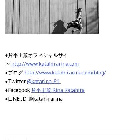
●片平里菜オフィシャルサイ
ト
http://www.katahirarina.com
●ブログ
http://www.katahirarina.com/blog/
●Twitter
@katarina_81
●Facebook
片平里菜 Rina Katahira
●LINE ID: @katahirarina