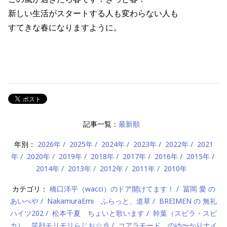
新しい生活がスタートする人も変わらない人も
すてきな春になりますように。
記事一覧：
最新順
年別：
2026年
2025年
2024年
2023年
2022年
2021
年
2020年
2019年
2018年
2017年
2016年
2015年
2014年
2013年
2012年
2011年
2010年
カテゴリ：
橋口洋平（wacci）のドア開けてます！
冨岡 愛 の
あいべや
NakamuraEmi ふらっと、道草
BREIMEN の 無礼
ハイツ202
松本千夏 ちょいと歌います
幹葉（スピラ・スピ
カ） 笑顔モリモリらじお☆彡
コアラモード．のゆ〜かりナイ