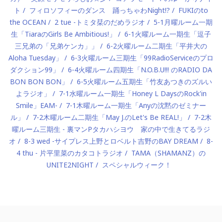
ト
フィロソフィーのダンス 踊っちゃわNight!?
FUKIのto
the OCEAN
2 tue -トミタ栞のだめラジオ
5-1月曜ルーム一期
生「TiaraのGirls Be Ambitious!」
6-1火曜ルーム一期生「逗子
三兄弟の「兄弟ケンカ」」
6-2火曜ルーム二期生「平井大の
Aloha Tuesday」
6-3火曜ルーム三期生「99RadioServiceのプロ
ダクション99」
6-4火曜ルーム四期生「N.O.B.U!!! のRADIO DA
BON BON BON」
6-5火曜ルーム五期生「竹友あつきのズルい
よラジオ」
7-1水曜ルーム一期生「Honey L DaysのRock'in
Smile」EAM-
7-1木曜ルーム一期生「Anyの沈黙のゼミナー
ル」
7-2木曜ルーム二期生「May J.のLet's Be REAL!」
7-2木
曜ルーム三期生 - 裏マンPタカハシヨウ 家の中で生きてるラジ
オ
8-3 wed -サイプレス上野とロベルト吉野のBAY DREAM
8-
4 thu - 片平里菜のカタコトラジオ
TAMA（SHAMANZ）の
UNITE2NIGHT
スペシャルウィーク！