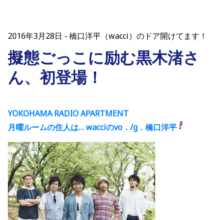
2016年3月28日
橋口洋平（wacci）のドア開けてます！
擬態ごっこに励む黒木渚さ
ん、初登場！
YOKOHAMA RADIO APARTMENT
月曜ルームの住人は… wacciのvo．/g．橋口洋平