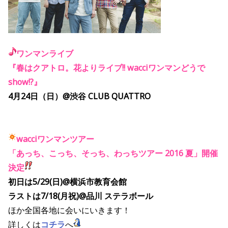
ワンマンライブ
『春はクアトロ。花よりライブ!! wacciワンマンどうで
show!?』
4月24日（日）@渋谷 CLUB QUATTRO
wacciワンマンツアー
「あっち、こっち、そっち、わっちツアー 2016 夏」開催
決定
初日は5/29(日)@横浜市教育会館
ラストは7/18(月祝)@品川 ステラボール
ほか全国各地に会いにいきます！
詳しくは
コチラ
へ