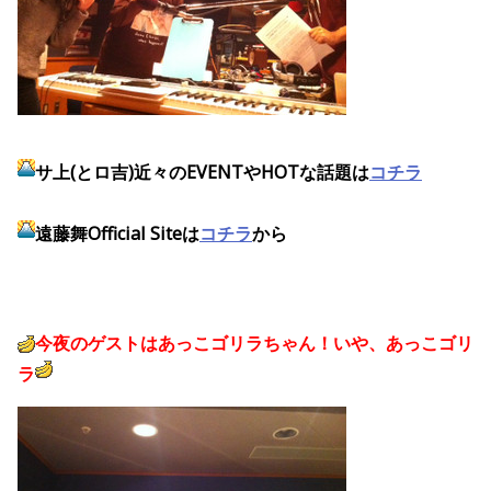
サ上(とロ吉)近々のEVENTやHOTな話題は
コチラ
遠藤舞Official Siteは
コチラ
から
今夜のゲストはあっこゴリラちゃん！いや、あっこゴリ
ラ