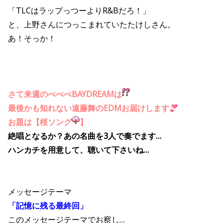
「TLCはラップっつーよりR&Bだろ！」
と、上野さんにつっこまれていたたけしさん。
あ！そっか！
さて来週のべべべBAYDREAMは
最後かも知れない遠藤舞のEDMお届けします
お題は【桜ソング
】
絶唱となるか？あの名曲を3人で奏でます…
ハンカチを用意して、聴いて下さいね…
メッセージテーマ
「記憶に残る最終回」
このメッセージテーマでお察し…