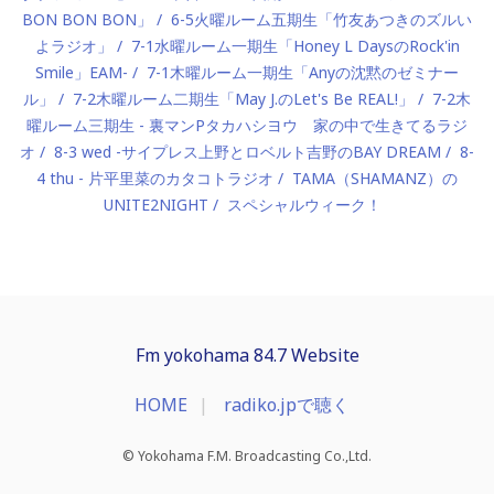
BON BON BON」
6-5火曜ルーム五期生「竹友あつきのズルい
よラジオ」
7-1水曜ルーム一期生「Honey L DaysのRock'in
Smile」EAM-
7-1木曜ルーム一期生「Anyの沈黙のゼミナー
ル」
7-2木曜ルーム二期生「May J.のLet's Be REAL!」
7-2木
曜ルーム三期生 - 裏マンPタカハシヨウ 家の中で生きてるラジ
オ
8-3 wed -サイプレス上野とロベルト吉野のBAY DREAM
8-
4 thu - 片平里菜のカタコトラジオ
TAMA（SHAMANZ）の
UNITE2NIGHT
スペシャルウィーク！
Fm yokohama 84.7 Website
HOME
radiko.jpで聴く
© Yokohama F.M. Broadcasting Co.,Ltd.