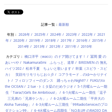
記事一覧：
最新順
年別：
2026年
2025年
2024年
2023年
2022年
2021
年
2020年
2019年
2018年
2017年
2016年
2015年
2014年
2013年
2012年
2011年
2010年
カテゴリ：
橋口洋平（wacci）のドア開けてます！
冨岡 愛 の
あいべや
NakamuraEmi ふらっと、道草
BREIMEN の 無礼
ハイツ202
松本千夏 ちょいと歌います
幹葉（スピラ・スピ
カ） 笑顔モリモリらじお☆彡
コアラモード．のゆ〜かりナイ
ト
フィロソフィーのダンス 踊っちゃわNight!?
FUKIのto
the OCEAN
2 tue -トミタ栞のだめラジオ
5-1月曜ルーム一期
生「TiaraのGirls Be Ambitious!」
6-1火曜ルーム一期生「逗子
三兄弟の「兄弟ケンカ」」
6-2火曜ルーム二期生「平井大の
Aloha Tuesday」
6-3火曜ルーム三期生「99RadioServiceのプロ
ダクション99」
6-4火曜ルーム四期生「N.O.B.U!!! のRADIO DA