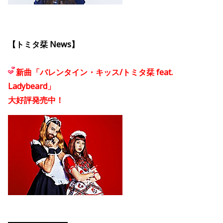
【トミタ栞 News】
新曲「
バレンタイン・キッス/トミタ栞 feat.
Ladybeard」
大好評発売中！