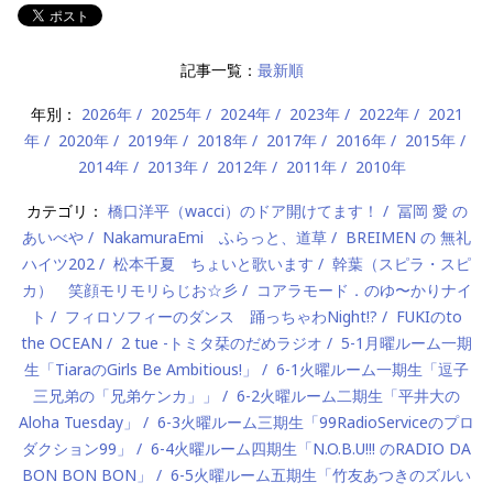
記事一覧：
最新順
年別：
2026年
2025年
2024年
2023年
2022年
2021
年
2020年
2019年
2018年
2017年
2016年
2015年
2014年
2013年
2012年
2011年
2010年
カテゴリ：
橋口洋平（wacci）のドア開けてます！
冨岡 愛 の
あいべや
NakamuraEmi ふらっと、道草
BREIMEN の 無礼
ハイツ202
松本千夏 ちょいと歌います
幹葉（スピラ・スピ
カ） 笑顔モリモリらじお☆彡
コアラモード．のゆ〜かりナイ
ト
フィロソフィーのダンス 踊っちゃわNight!?
FUKIのto
the OCEAN
2 tue -トミタ栞のだめラジオ
5-1月曜ルーム一期
生「TiaraのGirls Be Ambitious!」
6-1火曜ルーム一期生「逗子
三兄弟の「兄弟ケンカ」」
6-2火曜ルーム二期生「平井大の
Aloha Tuesday」
6-3火曜ルーム三期生「99RadioServiceのプロ
ダクション99」
6-4火曜ルーム四期生「N.O.B.U!!! のRADIO DA
BON BON BON」
6-5火曜ルーム五期生「竹友あつきのズルい