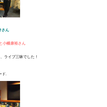
けさん
と小幡康裕さん
て、ライブ三昧でした！
ド.