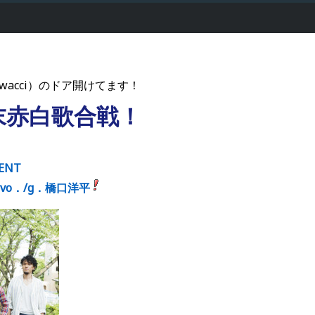
wacci）のドア開けてます！
末赤白歌合戦！
ENT
のvo．/g．橋口洋平