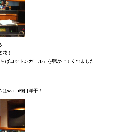
る…
取花！
「さらばコットンガール」を聴かせてくれました！
はwacci橋口洋平！