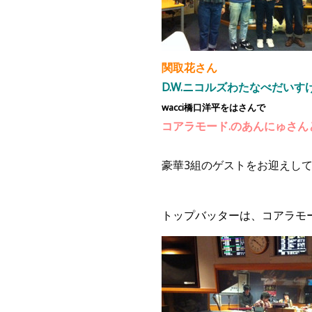
関取花さん
D.W.ニコルズわたなべだいす
wacci橋口洋平をはさんで
コアラモード.のあんにゅさん
豪華3組のゲストをお迎えし
トップバッターは、コアラモー