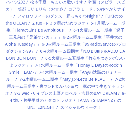
ハイツ202
松本千夏 ちょいと歌います
幹葉（スピラ・スピ
カ） 笑顔モリモリらじお☆彡
コアラモード．のゆ〜かりナイ
ト
フィロソフィーのダンス 踊っちゃわNight!?
FUKIのto
the OCEAN
2 tue -トミタ栞のだめラジオ
5-1月曜ルーム一期
生「TiaraのGirls Be Ambitious!」
6-1火曜ルーム一期生「逗子
三兄弟の「兄弟ケンカ」」
6-2火曜ルーム二期生「平井大の
Aloha Tuesday」
6-3火曜ルーム三期生「99RadioServiceのプロ
ダクション99」
6-4火曜ルーム四期生「N.O.B.U!!! のRADIO DA
BON BON BON」
6-5火曜ルーム五期生「竹友あつきのズルい
よラジオ」
7-1水曜ルーム一期生「Honey L DaysのRock'in
Smile」EAM-
7-1木曜ルーム一期生「Anyの沈黙のゼミナー
ル」
7-2木曜ルーム二期生「May J.のLet's Be REAL!」
7-2木
曜ルーム三期生 - 裏マンPタカハシヨウ 家の中で生きてるラジ
オ
8-3 wed -サイプレス上野とロベルト吉野のBAY DREAM
8-
4 thu - 片平里菜のカタコトラジオ
TAMA（SHAMANZ）の
UNITE2NIGHT
スペシャルウィーク！