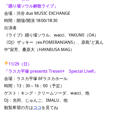
「踊り場ソウル解散ライブ」
会場：渋谷 duo MUSIC EXCHANGE
時間：開場/開演 18:00/18:30
出演者
《ライブ》踊り場ソウル、wacci、YAKUMI（OA）
《DJ》ザッキー（ex.POMERANIANS）、原島”ど真ん
中”宙芳、桑原大（HAYABUSA MAG）
11/29（日）
「ラスカ平塚 presents Tresen+ Special Live!!」
会場：ラスカ平塚 6Fラスカホール
時間：13：30～16：00（予定）
ゲスト：キング・クリームソーダ、wacci、他
DJ：光邦、じゅんご、IMALU、他
観覧希望の方は
ココ
を見てね