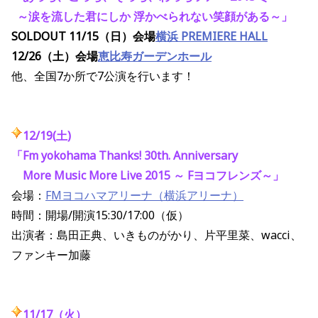
～涙を流した君にしか 浮かべられない笑顔がある～」
SOLDOUT 11/15（日）会場
横浜 PREMIERE HALL
12/26（土）会場
恵比寿ガーデンホール
他、全国7か所で7公演を行います！
12/19(土)
「Fm yokohama Thanks! 30th. Anniversary
More Music More Live 2015 ～ Fヨコフレンズ～」
会場：
FMヨコハマアリーナ（横浜アリーナ）
時間：開場/開演15:30/17:00（仮）
出演者：島田正典、いきものがかり、片平里菜、wacci、
ファンキー加藤
11/17（火）