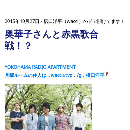
2015年10月27日
橋口洋平（wacci）のドア開けてます！
奥華子さんと赤黒歌合
戦！？
YOKOHAMA RADIO APARTMENT
月曜ルームの住人は… wacciのvo．/g．橋口洋平