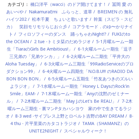
カテゴリ：
橋口洋平（wacci）のドア開けてます！
冨岡 愛 の
あいべや
NakamuraEmi ふらっと、道草
BREIMEN の 無礼
ハイツ202
松本千夏 ちょいと歌います
幹葉（スピラ・スピ
カ） 笑顔モリモリらじお☆彡
コアラモード．のゆ〜かりナイ
ト
フィロソフィーのダンス 踊っちゃわNight!?
FUKIのto
the OCEAN
2 tue -トミタ栞のだめラジオ
5-1月曜ルーム一期
生「TiaraのGirls Be Ambitious!」
6-1火曜ルーム一期生「逗子
三兄弟の「兄弟ケンカ」」
6-2火曜ルーム二期生「平井大の
Aloha Tuesday」
6-3火曜ルーム三期生「99RadioServiceのプロ
ダクション99」
6-4火曜ルーム四期生「N.O.B.U!!! のRADIO DA
BON BON BON」
6-5火曜ルーム五期生「竹友あつきのズルい
よラジオ」
7-1水曜ルーム一期生「Honey L DaysのRock'in
Smile」EAM-
7-1木曜ルーム一期生「Anyの沈黙のゼミナー
ル」
7-2木曜ルーム二期生「May J.のLet's Be REAL!」
7-2木
曜ルーム三期生 - 裏マンPタカハシヨウ 家の中で生きてるラジ
オ
8-3 wed -サイプレス上野とロベルト吉野のBAY DREAM
8-
4 thu - 片平里菜のカタコトラジオ
TAMA（SHAMANZ）の
UNITE2NIGHT
スペシャルウィーク！