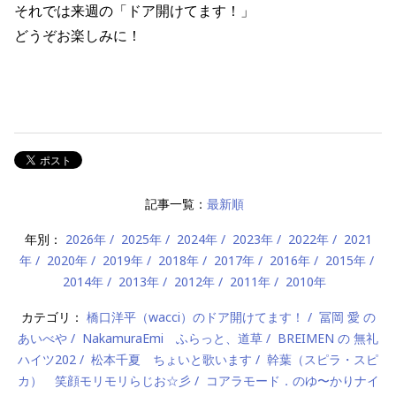
それでは来週の「ドア開けてます！」
どうぞお楽しみに！
記事一覧：
最新順
年別：
2026年
2025年
2024年
2023年
2022年
2021
年
2020年
2019年
2018年
2017年
2016年
2015年
2014年
2013年
2012年
2011年
2010年
カテゴリ：
橋口洋平（wacci）のドア開けてます！
冨岡 愛 の
あいべや
NakamuraEmi ふらっと、道草
BREIMEN の 無礼
ハイツ202
松本千夏 ちょいと歌います
幹葉（スピラ・スピ
カ） 笑顔モリモリらじお☆彡
コアラモード．のゆ〜かりナイ