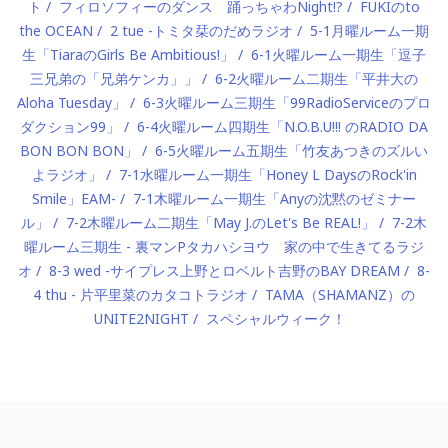
ト
フィロソフィーのダンス 踊っちゃわNight!?
FUKIのto
the OCEAN
2 tue -トミタ栞のだめラジオ
5-1月曜ルーム一期
生「TiaraのGirls Be Ambitious!」
6-1火曜ルーム一期生「逗子
三兄弟の「兄弟ケンカ」」
6-2火曜ルーム二期生「平井大の
Aloha Tuesday」
6-3火曜ルーム三期生「99RadioServiceのプロ
ダクション99」
6-4火曜ルーム四期生「N.O.B.U!!! のRADIO DA
BON BON BON」
6-5火曜ルーム五期生「竹友あつきのズルい
よラジオ」
7-1水曜ルーム一期生「Honey L DaysのRock'in
Smile」EAM-
7-1木曜ルーム一期生「Anyの沈黙のゼミナー
ル」
7-2木曜ルーム二期生「May J.のLet's Be REAL!」
7-2木
曜ルーム三期生 - 裏マンPタカハシヨウ 家の中で生きてるラジ
オ
8-3 wed -サイプレス上野とロベルト吉野のBAY DREAM
8-
4 thu - 片平里菜のカタコトラジオ
TAMA（SHAMANZ）の
UNITE2NIGHT
スペシャルウィーク！