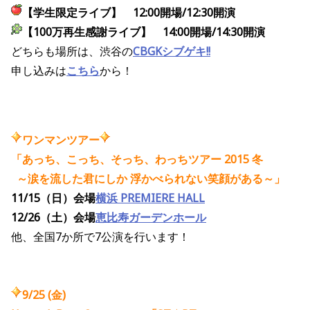
【学生限定ライブ】 12:00開場/12:30開演
【100万再生感謝ライブ】 14:00開場/14:30開演
どちらも場所は、渋谷の
CBGKシブゲキ!!
申し込みは
こちら
から！
ワンマンツアー
「あっち、こっち、そっち、わっちツアー 2015 冬
～涙を流した君にしか 浮かべられない笑顔がある～」
11/15（日）会場
横浜 PREMIERE HALL
12/26（土）会場
恵比寿ガーデンホール
他、全国7か所で7公演を行います！
9/25 (金)