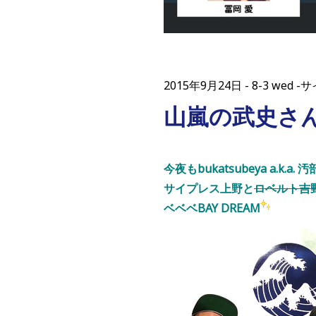
2015年9月24日
8-3 wed
山嵐の武史さん
今夜もbukatsubeya a.k.a. 
サイプレス上野と
ロベルト吉
ベベベBAY DREAM