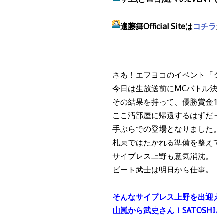
遠藤舞Official Siteは
コチラ
さあ！エフヨコのイベント「
今日は生放送前にMCバトル
その結果を持って、優勝賞金1
ここ汚部屋に帰還するはずだ
手ぶらでの登場となりました
札束ではたかれる準備を整え
サイプレス上野も意気消沈。
ビート武士は明日から仕事。
そんなサイプレス上野を出迎
山嵐から武史さん！SATOSH