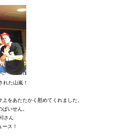
された山嵐！
サ上をあたたかく慰めてくれました。
のぱいせん。
HIさん
ュース！