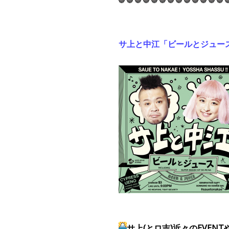
サ上と中江「ビールとジュー
サ上(とロ吉)近々のEVENT