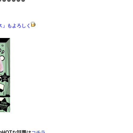
ス」もよろしく
やHOTな話題は
コチラ