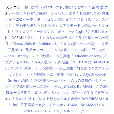
カテゴリ：
橋口洋平（wacci）のドア開けてます！
冨岡 愛 の
あいべや
NakamuraEmi ふらっと、道草
BREIMEN の 無礼
ハイツ202
松本千夏 ちょいと歌います
幹葉（スピラ・スピ
カ） 笑顔モリモリらじお☆彡
コアラモード．のゆ〜かりナイ
ト
フィロソフィーのダンス 踊っちゃわNight!?
FUKIのto
the OCEAN
2 tue -トミタ栞のだめラジオ
5-1月曜ルーム一期
生「TiaraのGirls Be Ambitious!」
6-1火曜ルーム一期生「逗子
三兄弟の「兄弟ケンカ」」
6-2火曜ルーム二期生「平井大の
Aloha Tuesday」
6-3火曜ルーム三期生「99RadioServiceのプロ
ダクション99」
6-4火曜ルーム四期生「N.O.B.U!!! のRADIO DA
BON BON BON」
6-5火曜ルーム五期生「竹友あつきのズルい
よラジオ」
7-1水曜ルーム一期生「Honey L DaysのRock'in
Smile」EAM-
7-1木曜ルーム一期生「Anyの沈黙のゼミナー
ル」
7-2木曜ルーム二期生「May J.のLet's Be REAL!」
7-2木
曜ルーム三期生 - 裏マンPタカハシヨウ 家の中で生きてるラジ
オ
8-3 wed -サイプレス上野とロベルト吉野のBAY DREAM
8-
4 thu - 片平里菜のカタコトラジオ
TAMA（SHAMANZ）の
UNITE2NIGHT
スペシャルウィーク！